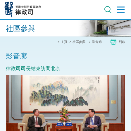
跳
至
主
內
進階搜尋
容
社區參與
主頁
社區參與
影音廊
列印
影音廊
律政司司長結束訪問北京