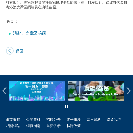
排右四）、香港調解資歷評審協會理事彭韻僖（第一排左四）、律政司代表和
粵港澳大灣區調解員在典禮合照。
另見：
演辭、文章及信函
返回
事業發展
公開資料
招標公告
電子服務
昔日資料
聯絡我們
相關網站
網頁指南
重要告示
私隱政策