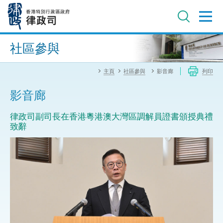
跳
至
主
內
進階搜尋
容
社區參與
主頁
社區參與
影音廊
列印
影音廊
律政司副司長在香港粵港澳大灣區調解員證書頒授典禮
致辭