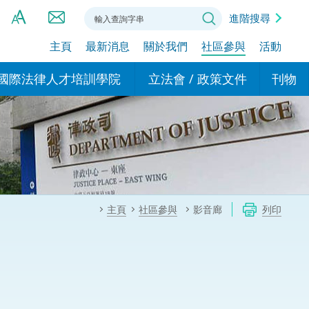
進階搜尋
主頁
最新消息
關於我們
社區參與
活動
A
A
國際法律人才培訓學院
立法會 / 政策文件
刊物
A
港設立辦事
的學院
現行政策措施
基本
asa Indonesia (印尼語)
的專家委員會
政策文件
粵港
दी (印度語)
的辦公室
特別財務委員會
香港
ाली (尼泊爾語)
主頁
社區參與
影音廊
列印
ਾਬੀ (旁遮普語)
的培訓課程和能力建設項
民事
alog (他加祿語)
交易
年刊 2024-2025
าไทย (泰語)
國際
اردو (烏爾都語)
年度回顧 2024-2025