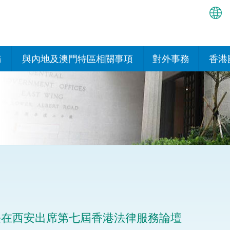
繁
简
務
與內地及澳門特區相關事項
對外事務
香港
EN
與內地的安排
國際政府機構在香
我們
處或運作
Bah
平台
香港與內地相互認可和執行民
我們
商事案件判決的安排
多邊協定
हिन्
我們
नेप
關於建立更緊密經貿關係的安
其他協定
排
ਪੰਜ
我們
目
Tag
與內地有關的項目及合作安排
我們的
ภาษ
與澳門特區的安排
長在西安出席第七屆香港法律服務論壇
律科技
我們的