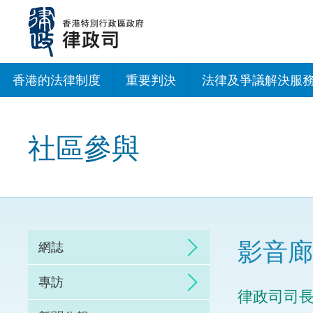
跳
至
主
內
容
香港的法律制度
重要判決
法律及爭議解決服
法治建設辦公室
社區參與
香港專業服務出海
調解
仲裁
影音廊
網誌
訴訟
專訪
律政司司
網上爭議解決及法