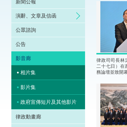
新聞公報
體育爭議解決先導
演辭、文章及信函
能力建設
公眾諮詢
法律樞紐
公告
促成交易和爭議解
影音廊
律政司司長林
二十七日）在
務論壇並致開
相片集
影片集
政府宣傳短片及其他影片
律政動畫廊