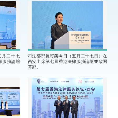
法律
ng Việt (越南語)
維護
刑事
相互
五月二十七
司法部部長賀榮今日（五月二十七日）在
律服務論壇
西安出席第七屆香港法律服務論壇並致開
一般
幕辭。