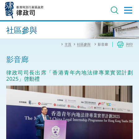
跳
至
主
內
進階搜尋
容
社區參與
主頁
社區參與
影音廊
列印
影音廊
律政司司長出席「香港青年內地法律專業實習計劃
2025」啓動禮