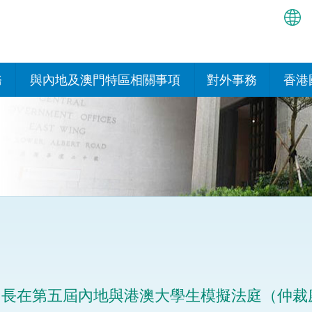
繁
简
務
與內地及澳門特區相關事項
對外事務
香港
EN
與內地的安排
國際政府機構在香
我們
處或運作
Bah
平台
香港與內地相互認可和執行民
我們
商事案件判決的安排
多邊協定
हिन्
我們
नेप
關於建立更緊密經貿關係的安
其他協定
排
ਪੰਜ
我們
目
Tag
與內地有關的項目及合作安排
我們的
ภาษ
與澳門特區的安排
司長在第五屆內地與港澳大學生模擬法庭（仲裁
律科技
我們的