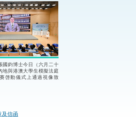
“一帶一路”建設
計劃
Tiế
粵港澳大灣區
決服務中心
張國鈞博士今日（六月二十
內地與港澳大學生模擬法庭
賽啓動儀式上通過視像致
章及信函