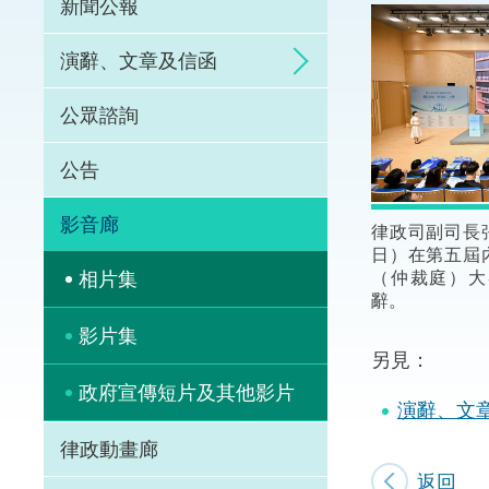
新聞公報
體育爭議解決先導
演辭、文章及信函
能力建設
公眾諮詢
法律樞紐
公告
促成交易和爭議解
影音廊
律政司副司長
日）在第五屆
（仲裁庭）大
相片集
辭。
影片集
另見：
政府宣傳短片及其他影片
演辭、文
律政動畫廊
返回