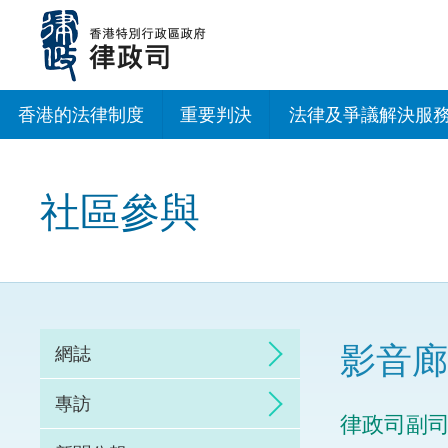
跳
至
主
內
容
香港的法律制度
重要判決
法律及爭議解決服
法治建設辦公室
社區參與
香港專業服務出海
調解
仲裁
影音廊
網誌
訴訟
專訪
律政司副
網上爭議解決及法