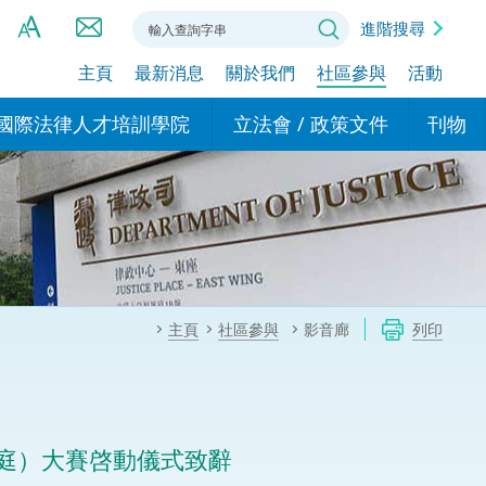
進階搜尋
主頁
最新消息
關於我們
社區參與
活動
A
A
國際法律人才培訓學院
立法會 / 政策文件
刊物
A
港設立辦事
的學院
現行政策措施
基本
asa Indonesia (印尼語)
的專家委員會
政策文件
粵港
दी (印度語)
的辦公室
特別財務委員會
香港
ाली (尼泊爾語)
主頁
社區參與
影音廊
列印
ਾਬੀ (旁遮普語)
的培訓課程和能力建設項
民事
alog (他加祿語)
交易
年刊 2024-2025
าไทย (泰語)
庭）大賽啓動儀式致辭
國際
اردو (烏爾都語)
年度回顧 2024-2025