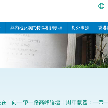
繁
简
務
與內地及澳門特區相關事項
對外事務
香港
EN
與內地的安排
國際政府機構在香
我們
處或運作
Bah
平台
香港與內地相互認可和執行民
我們
商事案件判決的安排
多邊協定
हिन्
我們
नेप
關於建立更緊密經貿關係的安
其他協定
排
ਪੰਜ
我們
目
Tag
與內地有關的項目及合作安排
我們的
ภาษ
與澳門特區的安排
長在「向一帶一路高峰論壇十周年獻禮：一帶
律科技
我們的