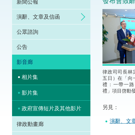
發布會致
新聞公報
體育爭議解決先導
演辭、文章及信函
能力建設
公眾諮詢
法律樞紐
公告
促成交易和爭議解
影音廊
律政司司長林
相片集
五日）在「向
禮：一帶一路
禮」項目啓動
影片集
另見：
政府宣傳短片及其他影片
演辭、文
律政動畫廊