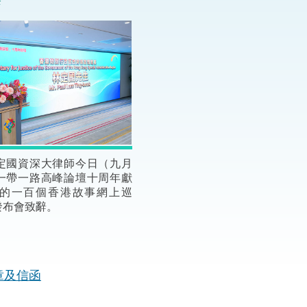
辭
“一帶一路”建設
計劃
Tiế
粵港澳大灣區
決服務中心
定國資深大律師今日（九月
一帶一路高峰論壇十周年獻
的一百個香港故事網上巡
發布會致辭。
章及信函