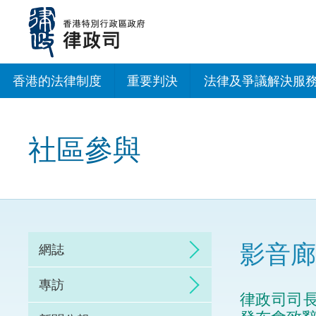
跳
至
主
內
容
香港的法律制度
重要判決
法律及爭議解決服
法治建設辦公室
社區參與
香港專業服務出海
調解
仲裁
影音廊
網誌
訴訟
專訪
律政司司
網上爭議解決及法