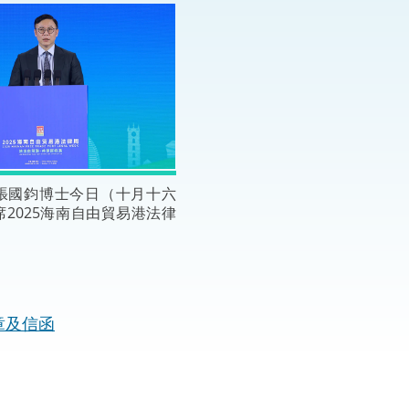
“一帶一路”建設
計劃
Tiế
粵港澳大灣區
決服務中心
張國鈞博士今日（十月十六
2025海南自由貿易港法律
。
章及信函