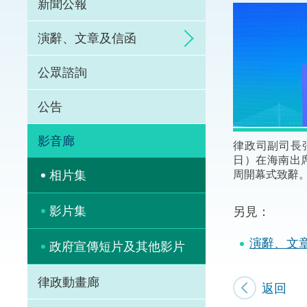
新聞公報
體育爭議解決先導
演辭、文章及信函
能力建設
公眾諮詢
法律樞紐
公告
促成交易和爭議解
影音廊
律政司副司長
日）在海南出席
周開幕式致辭
相片集
影片集
另見：
演辭、文
政府宣傳短片及其他影片
律政動畫廊
返回