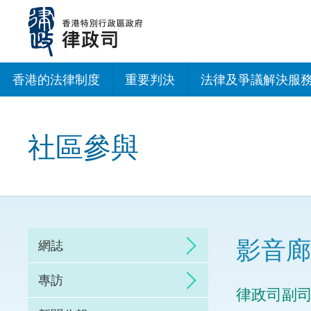
跳
至
主
內
容
香港的法律制度
重要判決
法律及爭議解決服
法治建設辦公室
社區參與
香港專業服務出海
調解
仲裁
影音廊
網誌
訴訟
專訪
律政司副司
網上爭議解決及法