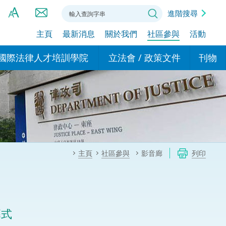
進階搜尋
主頁
最新消息
關於我們
社區參與
活動
A
A
國際法律人才培訓學院
立法會 / 政策文件
刊物
A
港設立辦事
的學院
現行政策措施
基本
asa Indonesia (印尼語)
的專家委員會
政策文件
粵港
दी (印度語)
的辦公室
特別財務委員會
香港
ाली (尼泊爾語)
主頁
社區參與
影音廊
列印
ਾਬੀ (旁遮普語)
的培訓課程和能力建設項
民事
alog (他加祿語)
交易
年刊 2024-2025
าไทย (泰語)
幕式
國際
اردو (烏爾都語)
年度回顧 2024-2025