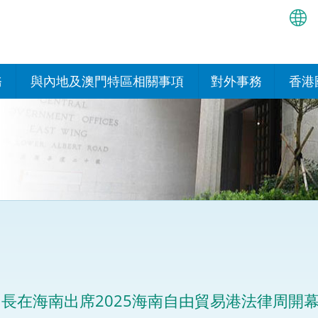
繁
简
務
與內地及澳門特區相關事項
對外事務
香港
EN
與內地的安排
國際政府機構在香
我們
處或運作
Bah
平台
香港與內地相互認可和執行民
我們
商事案件判決的安排
多邊協定
हिन्
我們
नेप
關於建立更緊密經貿關係的安
其他協定
排
ਪੰਜ
我們
目
Tag
與內地有關的項目及合作安排
我們的
ภาษ
與澳門特區的安排
長在海南出席2025海南自由貿易港法律周開
律科技
我們的