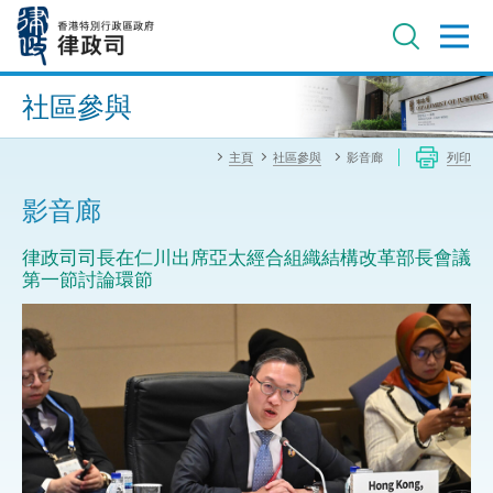
跳
至
主
內
進階搜尋
容
社區參與
主頁
社區參與
影音廊
列印
影音廊
律政司司長在仁川出席亞太經合組織結構改革部長會議
第一節討論環節