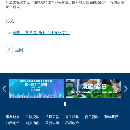
年亞太區經濟合作組織結構改革部長會議。圖示林定國在會議的第一節討論環
節上發言。
另見：
演辭、文章及信函（只有英文）
返回
事業發展
公開資料
招標公告
電子服務
昔日資料
聯絡我們
相關網站
網頁指南
重要告示
私隱政策