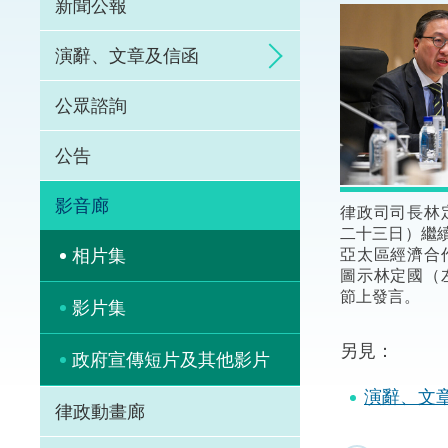
新聞公報
體育爭議解決先導
演辭、文章及信函
能力建設
公眾諮詢
法律樞紐
公告
促成交易和爭議解
影音廊
律政司司長林
二十三日）繼
亞太區經濟合
相片集
圖示林定國（
節上發言。
影片集
另見：
政府宣傳短片及其他影片
演辭、文
律政動畫廊