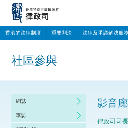
跳
至
主
內
容
香港的法律制度
重要判決
法律及爭議解決服
法治建設辦公室
社區參與
香港專業服務出海
調解
仲裁
影音廊
網誌
訴訟
專訪
律政司司
網上爭議解決及法