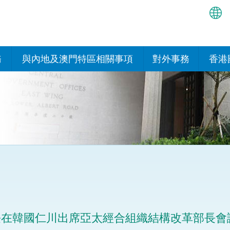
繁
简
務
與內地及澳門特區相關事項
對外事務
香港
EN
與內地的安排
國際政府機構在香
我們
處或運作
Bah
平台
香港與內地相互認可和執行民
我們
商事案件判決的安排
多邊協定
हिन्
我們
नेप
關於建立更緊密經貿關係的安
其他協定
排
ਪੰਜ
我們
目
Tag
與內地有關的項目及合作安排
我們的
ภาษ
與澳門特區的安排
長在韓國仁川出席亞太經合組織結構改革部長會
律科技
我們的