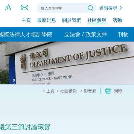
進階搜尋
主頁
最新消息
關於我們
社區參與
活動
A
A
國際法律人才培訓學院
立法會 / 政策文件
刊物
A
港設立辦事
的學院
現行政策措施
基本
asa Indonesia (印尼語)
的專家委員會
政策文件
粵港
दी (印度語)
的辦公室
特別財務委員會
香港
ाली (尼泊爾語)
主頁
社區參與
影音廊
列印
ਾਬੀ (旁遮普語)
的培訓課程和能力建設項
民事
alog (他加祿語)
交易
年刊 2024-2025
าไทย (泰語)
議第三節討論環節
國際
اردو (烏爾都語)
年度回顧 2024-2025