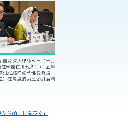
“一帶一路”建設
計劃
Tiế
粵港澳大灣區
決服務中心
定國資深大律師今日（十月
續在韓國仁川出席二○二五年
作組織結構改革部長會議。
左）在會議的第三節討論環
章及信函（只有英文）