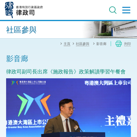
跳
至
主
內
進階搜尋
容
社區參與
主頁
社區參與
影音廊
列印
影音廊
律政司副司長出席《施政報告》政策解讀學習午餐會