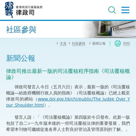
跳
至
主
內
進階搜尋
容
社區參與
主頁
社區參與
新聞公報
列印
新聞公報
律政司推出最新一版的司法覆核程序指南《司法覆核概
論》
律政司發言人今日（五月六日）表示，最新一版的《司法覆核
概論—給政府機關行政人員的指南》（司法覆核概論）已經上載至
律政司的網站（
www.doj.gov.hk/chi/public/The_Judge_Over_Y
our_Shoulder.html
）。
發言人說：「《司法覆核概論》第四版於今日發布。此新一版
包括了自二○一九年版本後的一些司法覆核法律的重要發展，我們
希望本刊物可繼續促進各界人士對良好管治及管理原則的了解。」