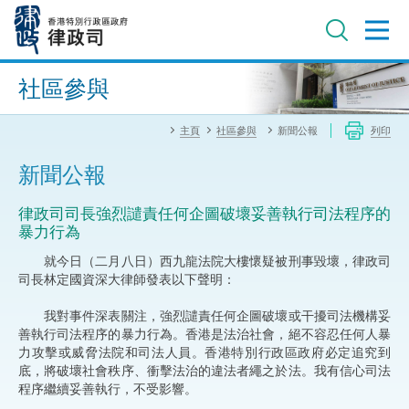
跳
至
主
內
進階搜尋
容
社區參與
主頁
社區參與
新聞公報
列印
新聞公報
律政司司長強烈譴責任何企圖破壞妥善執行司法程序的
暴力行為
就今日（二月八日）西九龍法院大樓懷疑被刑事毀壞，律政司
司長林定國資深大律師發表以下聲明：
我對事件深表關注，強烈譴責任何企圖破壞或干擾司法機構妥
善執行司法程序的暴力行為。香港是法治社會，絕不容忍任何人暴
力攻擊或威脅法院和司法人員。香港特別行政區政府必定追究到
底，將破壞社會秩序、衝擊法治的違法者繩之於法。我有信心司法
程序繼續妥善執行，不受影響。