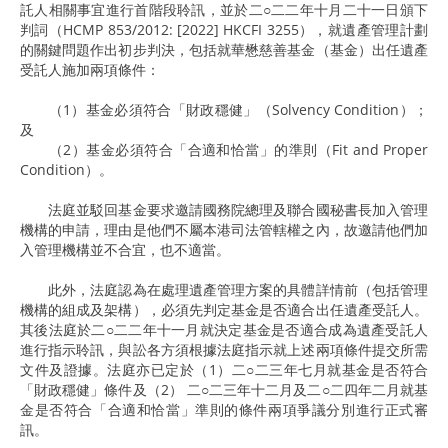
託人相關事宜進行首階段聆訊，並於二○二二年十月二十一日頒下
判詞（HCMP 853/2012: [2022] HKCFI 3255），就遺產管理計劃
的關鍵問題作出初步判決，包括就華懋慈善基金（基金）出任遺產
受託人施加兩項條件：
（1）基金必須符合「財政穩健」（Solvency Condition）；
及
（2）基金必須符合「合適和恰當」的準則（Fit and Proper
Condition）。
法庭並駁回基金要求邀請國務院總理及聯合國秘書長加入管理
機構的申請，理由是他們不屬本港司法管轄權之內，故邀請他們加
入管理機構並不合宜，也不適當。
此外，法庭認為在處理遺產管理方案的具體詳情前（包括管理
機構的組成及架構），必須先判定基金是否適合出任遺產受託人。
其後法庭於二○二二年十一月就決定基金是否適合成為遺產受託人
進行指示聆訊，與訟各方須根據法庭指示就上述兩項條件提交所需
文件及證據。法庭亦已定於（1）二○二三年七月就基金是否符合
「財政穩健」條件及（2） 二○二三年十二月及二○二四年二月就基
金是否符合「合適和恰當」準則的條件兩項爭議分別進行正式審
訊。