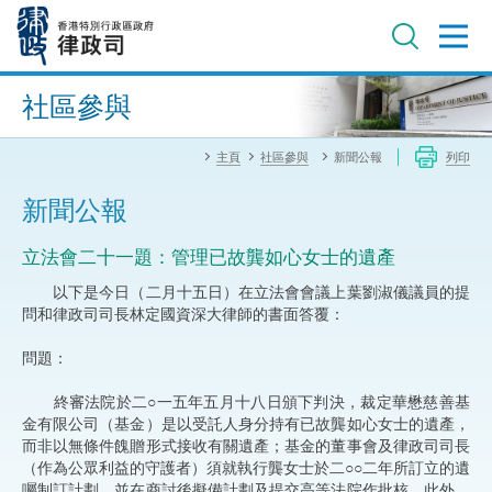
跳
至
主
內
進階搜尋
容
社區參與
主頁
社區參與
新聞公報
列印
新聞公報
立法會二十一題：管理已故龔如心女士的遺產
以下是今日（二月十五日）在立法會會議上葉劉淑儀議員的提
問和律政司司長林定國資深大律師的書面答覆：
問題：
終審法院於二○一五年五月十八日頒下判決，裁定華懋慈善基
金有限公司（基金）是以受託人身分持有已故龔如心女士的遺產，
而非以無條件餽贈形式接收有關遺產；基金的董事會及律政司司長
（作為公眾利益的守護者）須就執行龔女士於二○○二年所訂立的遺
囑制訂計劃，並在商討後擬備計劃及提交高等法院作批核。此外，