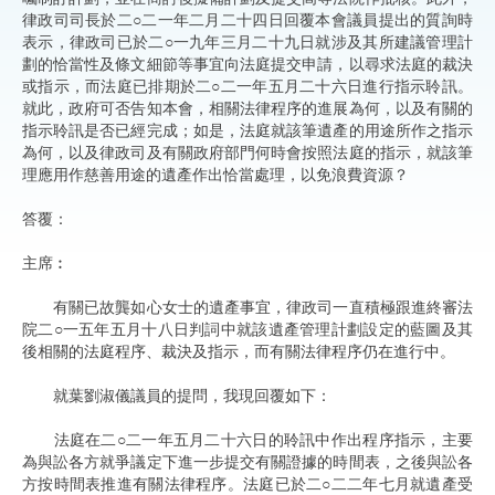
律政司司長於二○二一年二月二十四日回覆本會議員提出的質詢時
表示，律政司已於二○一九年三月二十九日就涉及其所建議管理計
劃的恰當性及條文細節等事宜向法庭提交申請，以尋求法庭的裁決
或指示，而法庭已排期於二○二一年五月二十六日進行指示聆訊。
就此，政府可否告知本會，相關法律程序的進展為何，以及有關的
指示聆訊是否已經完成；如是，法庭就該筆遺產的用途所作之指示
為何，以及律政司及有關政府部門何時會按照法庭的指示，就該筆
理應用作慈善用途的遺產作出恰當處理，以免浪費資源？
答覆：
主席︰
有關已故龔如心女士的遺產事宜，律政司一直積極跟進終審法
院二○一五年五月十八日判詞中就該遺產管理計劃設定的藍圖及其
後相關的法庭程序、裁決及指示，而有關法律程序仍在進行中。
就葉劉淑儀議員的提問，我現回覆如下：
法庭在二○二一年五月二十六日的聆訊中作出程序指示，主要
為與訟各方就爭議定下進一步提交有關證據的時間表，之後與訟各
方按時間表推進有關法律程序。法庭已於二○二二年七月就遺產受