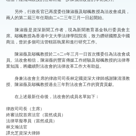
另外，行政長官已再度委任陳淑薇及鄔楓教授為法改會成員，
兩人的第二屆三年任期由二○二三年三月一日起開始。
陳淑薇是資深新聞工作者，現為新聞教育基金執行委員會主
席。鄔楓教授為香港中文大學法律學院院長，致力鑽研國際及中國
商法，曾於多個司法管轄區執業和進行研究工作。
陳淑薇及鄔楓教授於二○二○年三月一日首次獲委任為法改會成
員。法改會相信，陳淑薇的豐富傳媒工作經驗及鄔楓教授的法律專
業知識，將繼續對法改會的法律改革工作大有助益。
身兼法改會主席的律政司司長林定國資深大律師感謝陳清漢教
授、陳淑薇及鄔楓教授過去三年對法改會工作的寶貴貢獻。
在上述最新任命後，法改會的成員名單如下︰
律政司司長（主席）
終審法院首席法官（當然成員）
法律草擬專員（當然成員）
林文瀚法官
譚允芝資深大律師