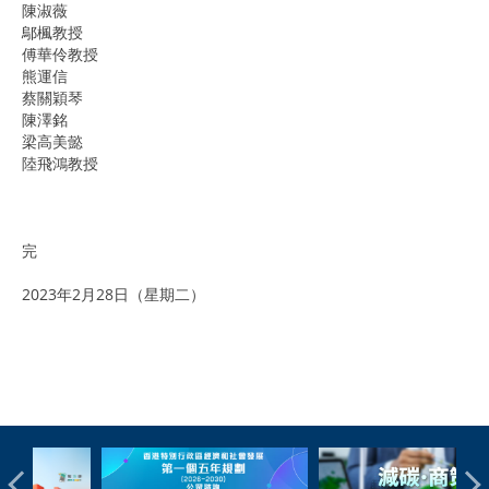
陳淑薇
鄔楓教授
傅華伶教授
熊運信
蔡關穎琴
陳澤銘
梁高美懿
陸飛鴻教授
完
2023年2月28日（星期二）