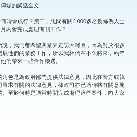
傳媒的談話全文：
法律
ng Việt (越南語)
時會成行？第二，想問有關6 000多名反修例人士
維護
本月內會完成處理有關工作？
刑事
所說，我們都希望與業界走訪大灣區，因為對於很多
開展他們的業務工作，所以我相信在不久將來，約年
相互
為他們帶來一些合作機遇。
一般
角色是為政府部門提供法律意見，因此在警方或執
司尋求有關的法律意見，律政司亦已適時將有關意見
的。至於何時是適當時間完成處理這些案件，向大家