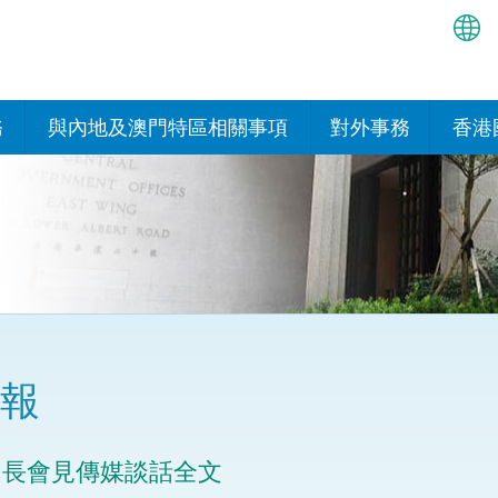
繁
简
務
與內地及澳門特區相關事項
對外事務
香港
EN
與內地的安排
國際政府機構在香
我們
處或運作
Bah
平台
香港與內地相互認可和執行民
我們
商事案件判決的安排
多邊協定
हिन्
我們
नेप
關於建立更緊密經貿關係的安
其他協定
排
ਪੰਜ
我們
目
報
Tag
與內地有關的項目及合作安排
我們的
ภาษ
與澳門特區的安排
司長會見傳媒談話全文
律科技
我們的