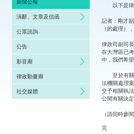
新聞公報
以下是律政
體育爭議解決先導
演辭、文章及信函
記者：剛才副
能力建設
（的處理），
公眾諮詢
法律樞紐
律政司副司
公告
在大灣區已
促成交易和爭議解
中，我們希望
影音廊
至於有關案
律政動畫廊
法機關處理
交予相關執
社交媒體
公開有關決定
（請同時參閱
完