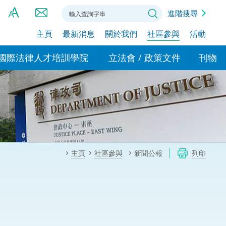
進階搜尋
主頁
最新消息
關於我們
社區參與
活動
A
A
國際法律人才培訓學院
立法會 / 政策文件
刊物
A
港設立辦事
的學院
現行政策措施
基本
asa Indonesia (印尼語)
的專家委員會
政策文件
粵港
दी (印度語)
的辦公室
特別財務委員會
香港
ाली (尼泊爾語)
主頁
社區參與
新聞公報
列印
ਾਬੀ (旁遮普語)
的培訓課程和能力建設項
民事
alog (他加祿語)
交易
年刊 2024-2025
าไทย (泰語)
國際
اردو (烏爾都語)
年度回顧 2024-2025