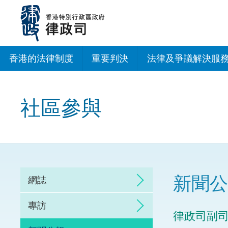
跳
至
主
內
容
香港的法律制度
重要判決
法律及爭議解決服
法治建設辦公室
社區參與
香港專業服務出海
調解
仲裁
新聞公
網誌
訴訟
專訪
律政司副
網上爭議解決及法