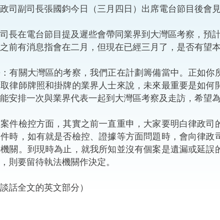
司副司長張國鈞今日（三月四日）出席電台節目後會見
“一帶一路”建設
計劃
Tiế
司長在電台節目提及遲些會帶同業界到大灣區考察，預計何
粵港澳大灣區
之前有消息指會在二月，但現在已經三月了，是否有望
長：有關大灣區的考察，我們正在計劃籌備當中。正如你
考取律師牌照和掛牌的業界人士來說，未來最重要是如何
決服務中心
能安排一次與業界代表一起到大灣區考察及走訪，希望
件檢控方面，其實之前一直重申，大家要明白律政司的
案件時，如有就是否檢控、證據等方面問題時，會向律政
法機關。到現時為止，就我所知並沒有個案是遺漏或延誤
，則要留待執法機關作決定。
談話全文的英文部分）