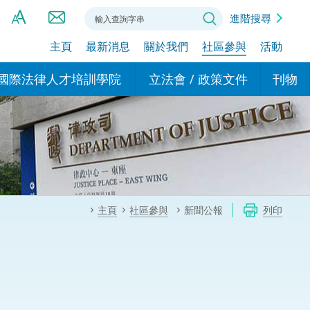
進階搜尋
主頁
最新消息
關於我們
社區參與
活動
A
A
國際法律人才培訓學院
立法會 / 政策文件
刊物
A
港設立辦事
的學院
現行政策措施
基本
asa Indonesia (印尼語)
的專家委員會
政策文件
粵港
दी (印度語)
的辦公室
特別財務委員會
香港
ाली (尼泊爾語)
主頁
社區參與
新聞公報
列印
ਾਬੀ (旁遮普語)
的培訓課程和能力建設項
民事
alog (他加祿語)
交易
年刊 2024-2025
าไทย (泰語)
國際
اردو (烏爾都語)
年度回顧 2024-2025