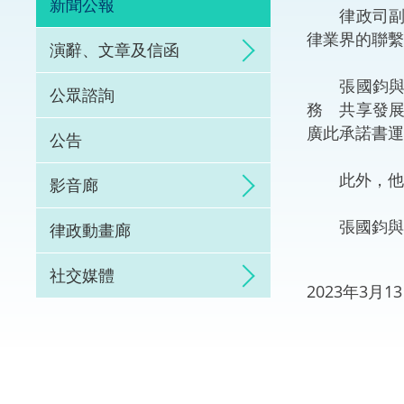
新聞公報
律政司副司
體育爭議解決先導
律業界的聯繫
演辭、文章及信函
能力建設
張國鈞與代
公眾諮詢
務 共享發
法律樞紐
廣此承諾書運
公告
促成交易和爭議解
此外，他們
影音廊
張國鈞與代
律政動畫廊
社交媒體
2023年3月