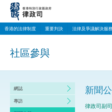
跳
至
主
內
容
香港的法律制度
重要判決
法律及爭議解決服
法治建設辦公室
社區參與
香港專業服務出海
調解
仲裁
新聞公
網誌
訴訟
專訪
律政司副
網上爭議解決及法