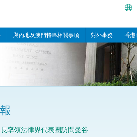
繁
简
務
與內地及澳門特區相關事項
對外事務
香港
EN
與內地的安排
國際政府機構在香
我們
處或運作
Bah
平台
香港與內地相互認可和執行民
我們
商事案件判決的安排
多邊協定
हिन्
我們
नेप
關於建立更緊密經貿關係的安
其他協定
排
ਪੰਜ
我們
目
報
Tag
與內地有關的項目及合作安排
我們的
ภาษ
與澳門特區的安排
司長率領法律界代表團訪問曼谷
律科技
我們的