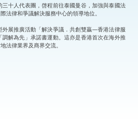
三十人代表團，啓程前往泰國曼谷，加強與泰國法
法律
ng Việt (越南語)
國際法律和爭議解決服務中心的領導地位。
維護
外展推廣活動「解決爭議．共創雙贏—香港法律服
「調解為先」承諾書運動。這亦是香港首次在海外推
刑事
當地法律業界及商界交流。
相互
一般