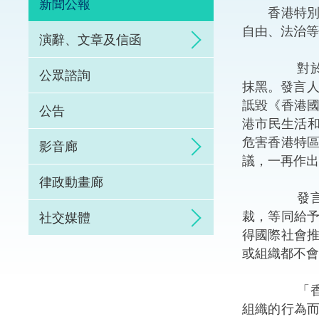
新聞公報
香港特別行
體育爭議解決先導
自由、法治等
演辭、文章及信函
能力建設
對於美國參
公眾諮詢
抹黑。發言人
法律樞紐
詆毀《香港
公告
港市民生活
促成交易和爭議解
危害香港特
影音廊
議，一再作出
律政動畫廊
發言人表示
裁，等同給
社交媒體
得國際社會
或組織都不會
「香港執法
組織的行為