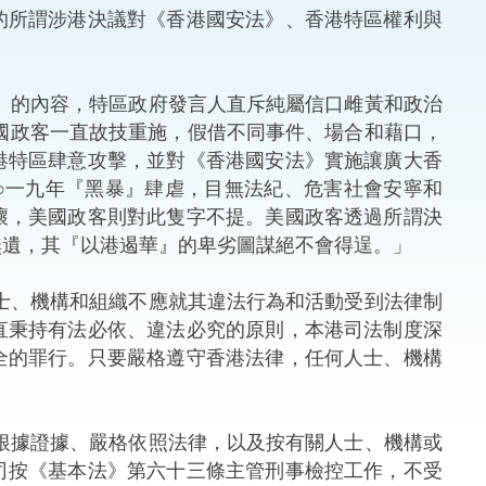
所謂涉港決議對《香港國安法》、香港特區權利與
法律
ng Việt (越南語)
維護
內容，特區政府發言人直斥純屬信口雌黃和政治
國政客一直故技重施，假借不同事件、場合和藉口，
刑事
港特區肆意攻擊，並對《香港國安法》實施讓廣大香
○一九年『黑暴』肆虐，目無法紀、危害社會安寧和
相互
壞，美國政客則對此隻字不提。美國政客透過所謂決
無遺，其『以港遏華』的卑劣圖謀絕不會得逞。」
一般
機構和組織不應就其違法行為和活動受到法律制
直秉持有法必依、違法必究的原則，本港司法制度深
全的罪行。只要嚴格遵守香港法律，任何人士、機構
證據、嚴格依照法律，以及按有關人士、機構或
司按《基本法》第六十三條主管刑事檢控工作，不受