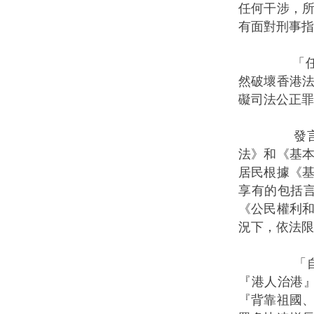
任何干涉，
有面對刑事指
「任何國家
然破壞香港
礙司法公正罪
發言人指出
法》和《基
居民根據《
享有的包括
《公民權利
況下，依法限
「自香港回
『港人治港
『背靠祖國