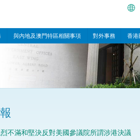
繁
简
務
與內地及澳門特區相關事項
對外事務
香港
EN
與內地的安排
國際政府機構在香
我們
處或運作
Bah
平台
香港與內地相互認可和執行民
我們
商事案件判決的安排
多邊協定
हिन्
我們
नेप
關於建立更緊密經貿關係的安
其他協定
排
ਪੰਜ
我們
目
報
Tag
與內地有關的項目及合作安排
我們的
ภาษ
與澳門特區的安排
強烈不滿和堅決反對美國參議院所謂涉港決議
律科技
我們的