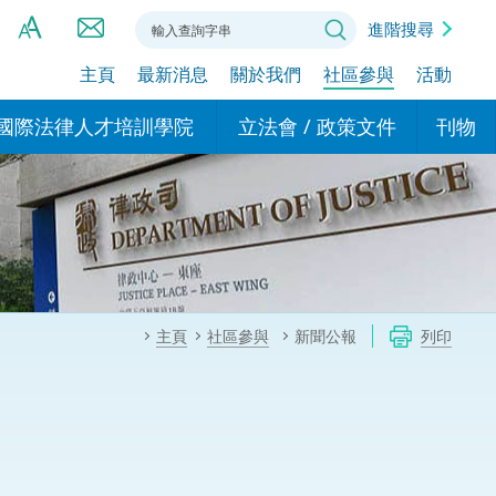
進階搜尋
主頁
最新消息
關於我們
社區參與
活動
A
A
國際法律人才培訓學院
立法會 / 政策文件
刊物
A
港設立辦事
的學院
現行政策措施
基本
asa Indonesia (印尼語)
的專家委員會
政策文件
粵港
दी (印度語)
的辦公室
特別財務委員會
香港
ाली (尼泊爾語)
主頁
社區參與
新聞公報
列印
ਾਬੀ (旁遮普語)
的培訓課程和能力建設項
民事
alog (他加祿語)
交易
年刊 2024-2025
าไทย (泰語)
國際
اردو (烏爾都語)
年度回顧 2024-2025