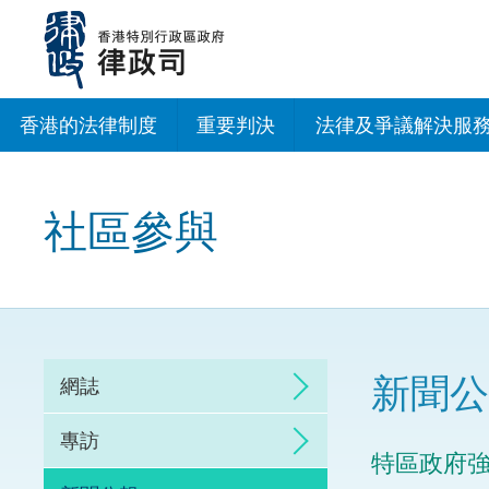
跳
至
主
內
容
香港的法律制度
重要判決
法律及爭議解決服
法治建設辦公室
社區參與
香港專業服務出海
調解
仲裁
新聞公
網誌
訴訟
專訪
特區政府
網上爭議解決及法