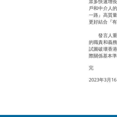
眾多快速增
戶和中介人
一路』高質
更好結合『有
發言人重申
的職責和義
試圖破壞香
際關係基本準
完
2023年3月