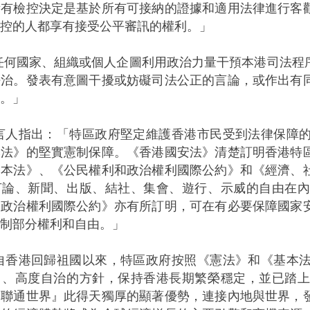
所有檢控決定是基於所有可接納的證據和適用法律進行客
控的人都享有接受公平審訊的權利。」
、組織或個人企圖利用政治力量干預本港司法程序，
法治。發表有意圖干擾或妨礙司法公正的言論，或作出有
。」
：「特區政府堅定維護香港市民受到法律保障的權
本法》的堅實憲制保障。《香港國安法》清楚訂明香港特
基本法》、《公民權利和政治權利國際公約》和《經濟、
言論、新聞、出版、結社、集會、遊行、示威的自由在
和政治權利國際公約》亦有所訂明，可在有必要保障國家
制部分權利和自由。」
歸祖國以來，特區政府按照《憲法》和《基本法》
』、高度自治的方針，保持香港長期繁榮穩定，並已踏
、聯通世界』此得天獨厚的顯著優勢，連接內地與世界，