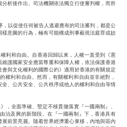
觀分析後作出。司法機關依法獨立行使審判權，而所
以促使任何被告人逃避應有的司法審判，都是公
同樣意圖的行為，極有可能構成刑事藐視法庭罪或妨
利和自由。自香港回歸以來，人權一直受到《憲
區維護國家安全應當尊重和保障人權，依法保護香港
社會與文化權利的國際公約》適用於香港的有關規定
內的權利和自由。然而，有關權利和自由並非絕對，
安全、公共安全、公共秩序或他人的權利和自由等情
，全面準確、堅定不移貫徹落實『一國兩制』、
上由治及興的新階段。在『一國兩制』下，香港具有
發展前景亮麗。隨着世界經濟重心東移，內地與區內