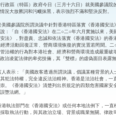
政區（特區）政府今日（三月十六日）就美國參議院的
“一帶一路”建設
計劃
Tiế
情況大放厥詞和污衊抹黑，表示強烈不滿和堅決反對。
粵港澳大灣區
議院所謂決議中針對香港特區落實《香港國安法》的
說：「自《香港國安法》在二○二○年六月實施以來，美
國安法》，對盡責、忠誠和依法落實《香港國安法》的香
和經濟活動回復正常、營商環境恢復的實況置若罔聞。二
決服務中心
區管治權的行為對本港社會、經濟和營商環境造成嚴重破
政治凌駕法律的卑劣技倆，其『雙標』的虛偽面目表露
：「美國政客透過所謂決議，倡議某種背景的人士、
予其犯法特權，完全違反法治精神。香港是法治社會，一
推崇。《香港國安法》清楚列出所規定的四類危害國家安
誤墮法網。」
部門在《香港國安法》或任何本地法例下，一直根據
而採取執法行動，與其政治立場、背景或職業無關。律政