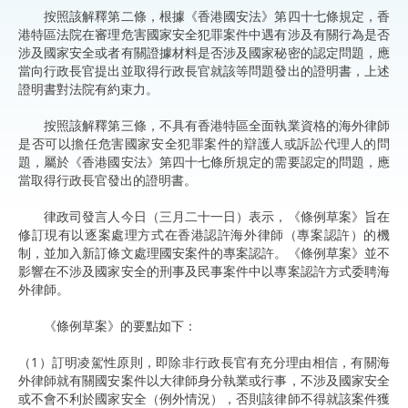
按照該解釋第二條，根據《香港國安法》第四十七條規定，香
港特區法院在審理危害國家安全犯罪案件中遇有涉及有關行為是否
涉及國家安全或者有關證據材料是否涉及國家秘密的認定問題，應
當向行政長官提出並取得行政長官就該等問題發出的證明書，上述
證明書對法院有約束力。
按照該解釋第三條，不具有香港特區全面執業資格的海外律師
是否可以擔任危害國家安全犯罪案件的辯護人或訴訟代理人的問
題，屬於《香港國安法》第四十七條所規定的需要認定的問題，應
當取得行政長官發出的證明書。
律政司發言人今日（三月二十一日）表示，《條例草案》旨在
修訂現有以逐案處理方式在香港認許海外律師（專案認許）的機
制，並加入新訂條文處理國安案件的專案認許。《條例草案》並不
影響在不涉及國家安全的刑事及民事案件中以專案認許方式委聘海
外律師。
《條例草案》的要點如下：
（1）訂明凌駕性原則，即除非行政長官有充分理由相信，有關海
外律師就有關國安案件以大律師身分執業或行事，不涉及國家安全
或不會不利於國家安全（例外情況），否則該律師不得就該案件獲