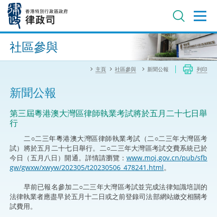
跳
至
主
內
進階搜尋
容
社區參與
主頁
社區參與
新聞公報
列印
新聞公報
第三屆粵港澳大灣區律師執業考試將於五月二十七日舉
行
二○二三年粵港澳大灣區律師執業考試（二○二三年大灣區考
試）將於五月二十七日舉行。二○二三年大灣區考試交費系統已於
今日（五月八日）開通。詳情請瀏覽：
www.moj.gov.cn/pub/sfb
gw/gwxw/xwyw/202305/t20230506_478241.html
。
早前已報名參加二○二三年大灣區考試並完成法律知識培訓的
法律執業者應盡早於五月十二日或之前登錄司法部網站繳交相關考
試費用。