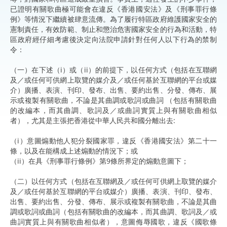
已證明有關歌曲極可能會在違反《香港國安法》及《刑事罪行條
例》等情況下繼續被肆意流傳。為了履行特區政府維護國家安全的
憲制責任，有效防範、制止和懲治危害國家安全的行為和活動，特
區政府經仔細考慮後決定向法院申請針對任何人以下行為的禁制
令：
（一）在下述（i）或（ii）的前提下，以任何方式（包括在互聯網
及／或任何可供網上取覽的媒介及／或任何基於互聯網的平台或媒
介）廣播、表演、刊印、發布、出售、要約出售、分發、傳布、展
示或複製有關歌曲，不論是其曲調或歌詞或曲詞 （包括有關歌曲
的改編本，而其曲調、歌詞及／或曲詞實質上與有關歌曲相似
者），尤其是主張把香港從中華人民共和國分離出去:
（i）意圖煽動他人犯分裂國家罪，違反《香港國安法》第二十一
條，以及在能構成上述煽動的情況下；或
（ii）在具《刑事罪行條例》第9條所界定的煽動意圖下；
（二）以任何方式（包括在互聯網及／或任何可供網上取覽的媒介
及／或任何基於互聯網的平台或媒介）廣播、表演、刊印、發布、
出售、要約出售、分發、傳布、展示或複製有關歌曲，不論是其曲
調或歌詞或曲詞（包括有關歌曲的改編本，而其曲調、歌詞及／或
曲詞實質上與有關歌曲相似者），意圖侮辱國歌，違反《國歌條