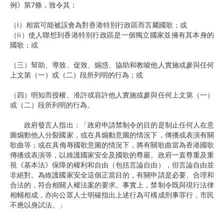
例》第7條，致令其：
（i）相當可能被誤會為對香港特別行政區而言屬國歌；或
（ii）使人聯想到香港特別行政區是一個獨立國家並擁有其本身的
國歌；或
（三）幫助、導致、促致、煽惑、協助和教唆他人實施或參與任何
上文第（一）或（二）段所列明的行為；或
（四）明知而授權、准許或容許他人實施或參與任何上文第（一）
或（二）段所列明的行為。
政府發言人指出：「政府申請禁制令的目的是制止任何人在意
圖煽動他人分裂國家，或在具煽動意圖的情況下，傳播或表演有關
歌曲等；或在具侮辱國歌意圖的情況下，將有關歌曲當為香港國歌
傳播或表演等，以維護國家安全及國歌的尊嚴。政府一直尊重及重
視《基本法》保障的權利和自由（包括言論自由），但言論自由並
非絕對。為維護國家安全這個正當目的，有關申請是必要、合理和
合法的，符合相關人權法案的要求。事實上，禁制令既與現行法律
相輔相成，亦向公眾人士明確指出上述行為可構成刑事罪行，市民
不應以身試法。」