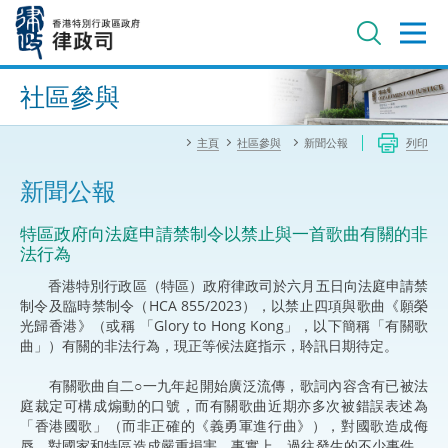
跳
至
主
內
進階搜尋
容
社區參與
主頁
社區參與
新聞公報
列印
新聞公報
特區政府向法庭申請禁制令以禁止與一首歌曲有關的非
法行為
香港特別行政區（特區）政府律政司於六月五日向法庭申請禁
制令及臨時禁制令（HCA 855/2023），以禁止四項與歌曲《願榮
光歸香港》（或稱 「Glory to Hong Kong」，以下簡稱「有關歌
曲」）有關的非法行為，現正等候法庭指示，聆訊日期待定。
有關歌曲自二○一九年起開始廣泛流傳，歌詞內容含有已被法
庭裁定可構成煽動的口號，而有關歌曲近期亦多次被錯誤表述為
「香港國歌」（而非正確的《義勇軍進行曲》），對國歌造成侮
辱，對國家和特區造成嚴重損害。事實上，過往發生的不少事件，