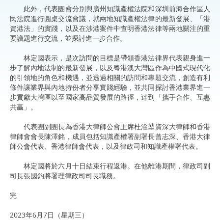
此外，代表團會分別與廣州知識產權法院和深圳前海合作區人
民法院進行圓桌交流會議，就兩地知識產權法律的最新發展、「港
資港法」的實踐，以及在涉港案件中查明香港法律等兩地關注的重
要議題進行交流，並探討進一步合作。
林定國表示，是次訪問的目標是帶領香港法律界代表親身進一
步了解內地法制的最新發展，以及粵港澳大灣區作為中國式現代化
的引領地的角色和機遇，並透過相關的訪問和專題交流，創造有利
條件讓業界與內地持份者分享實踐經驗，並共同探討香港業界進一
步貢獻大灣區以至國家高品質發展的路徑，達到「攜手合作、互惠
共贏」。
代表團副團長為香港大律師公會主席杜淦堃資深大律師和香港
律師會會長陳澤銘，成員包括知識產權署副署長曾志深、香港大律
師公會代表、香港律師會代表，以及律政司和知識產權署代表。
林定國將於六月十日結束行程返港。在他離港期間，律政司副
司長張國鈞將署理律政司司長職務。
完
2023年6月7日（星期三）