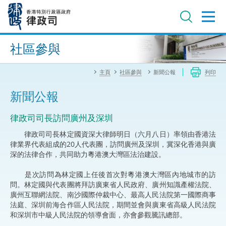
跳
至
主
內
進階搜尋
容
社區參與
主頁
社區參與
新聞公報
列印
新聞公報
律政司司長訪問廣州及深圳
律政司司長林定國資深大律師明日（六月八日）率領由香港法
律業界代表組成的20人代表團，訪問廣州及深圳，冀深化香港與廣
深的法律合作，共同助力粵港澳大灣區法治建設。
是次訪問為林定國上任後首次對粵港澳大灣區內地城市的訪
問。林定國與代表團將拜訪廣東省人民政府、廣州知識產權法院、
廣州互聯網法院、南沙國際仲裁中心、最高人民法院第一國際商事
法庭、深圳前海合作區人民法院，期間並會與廣東省高級人民法院
和深圳市中級人民法院的領導會面，亦會參觀騰訊總部。