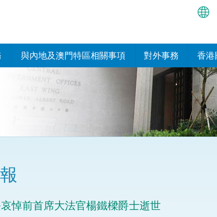
繁
简
務
與內地及澳門特區相關事項
對外事務
香港
EN
與內地的安排
國際政府機構在香
我們
處或運作
Bah
平台
香港與內地相互認可和執行民
我們
商事案件判決的安排
多邊協定
हिन्
我們
नेप
關於建立更緊密經貿關係的安
其他協定
排
ਪੰਜ
我們
目
報
Tag
與內地有關的項目及合作安排
我們的
ภาษ
與澳門特區的安排
長哀悼前首席大法官楊鐵樑爵士逝世
律科技
我們的