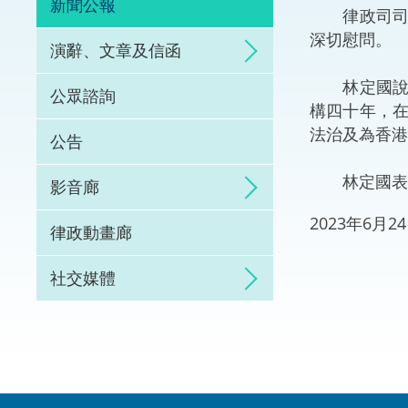
新聞公報
律政司司長
體育爭議解決先導
深切慰問。
演辭、文章及信函
能力建設
林定國說：
公眾諮詢
構四十年，
法律樞紐
法治及為香港
公告
促成交易和爭議解
林定國表示
影音廊
2023年6月
律政動畫廊
社交媒體