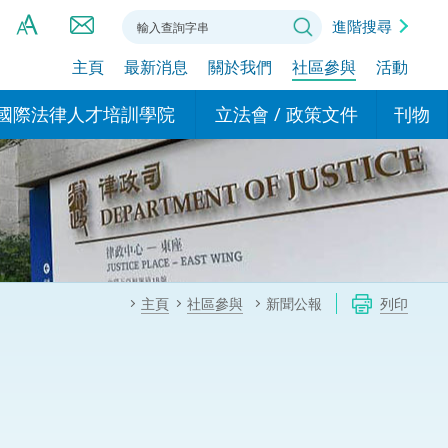
進階搜尋
主頁
最新消息
關於我們
社區參與
活動
A
A
國際法律人才培訓學院
立法會 / 政策文件
刊物
A
港設立辦事
的學院
現行政策措施
基本
asa Indonesia (印尼語)
的專家委員會
政策文件
粵港
दी (印度語)
的辦公室
特別財務委員會
香港
ाली (尼泊爾語)
主頁
社區參與
新聞公報
列印
ਾਬੀ (旁遮普語)
的培訓課程和能力建設項
民事
alog (他加祿語)
交易
年刊 2024-2025
าไทย (泰語)
國際
اردو (烏爾都語)
年度回顧 2024-2025