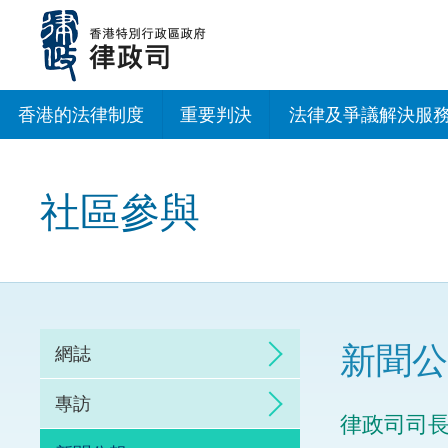
跳
至
主
內
容
香港的法律制度
重要判決
法律及爭議解決服
法治建設辦公室
社區參與
香港專業服務出海
調解
仲裁
新聞公
網誌
訴訟
專訪
律政司司
網上爭議解決及法