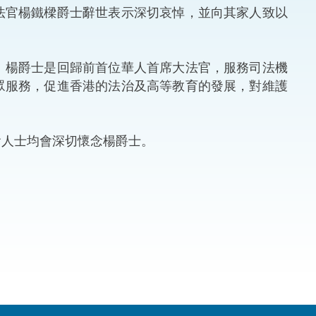
官楊鐵樑爵士辭世表示深切哀悼，並向其家人致以
法律
ng Việt (越南語)
維護
楊爵士是回歸前首位華人首席大法官，服務司法機
眾服務，促進香港的法治及高等教育的發展，對維護
刑事
相互
人士均會深切懷念楊爵士。
一般