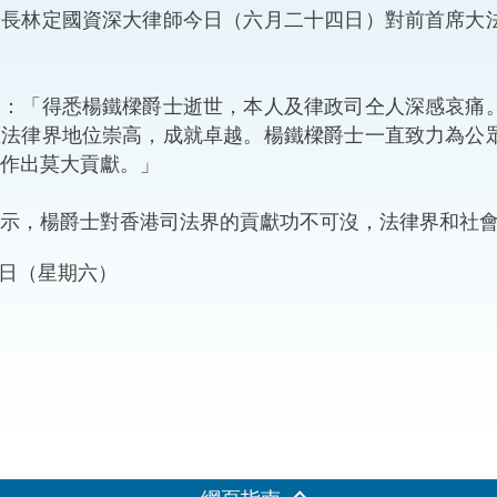
林定國資深大律師今日（六月二十四日）對前首席大法
“一帶一路”建設
計劃
Tiế
粵港澳大灣區
「得悉楊鐵樑爵士逝世，本人及律政司仝人深感哀痛。
在法律界地位崇高，成就卓越。楊鐵樑爵士一直致力為公
作出莫大貢獻。」
決服務中心
，楊爵士對香港司法界的貢獻功不可沒，法律界和社會
24日（星期六）