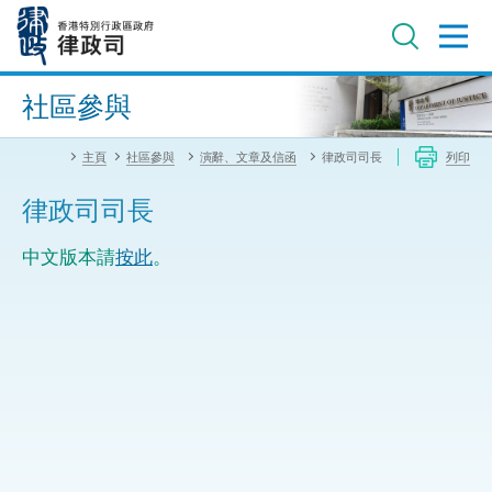
跳
至
主
內
進階搜尋
容
社區參與
主頁
社區參與
演辭、文章及信函
律政司司長
列印
律政司司長
中文版本請
按此
。