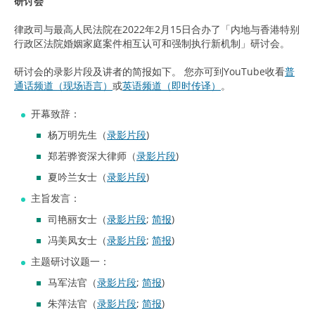
研讨会
律政司与最高人民法院在2022年2月15日合办了「内地与香港特别
行政区法院婚姻家庭案件相互认可和强制执行新机制」研讨会。
研讨会的录影片段及讲者的简报如下。 您亦可到YouTube收看
普
通话频道（现场语言）
或
英语频道（即时传译）
。
开幕致辞：
杨万明先生（
录影片段
)
郑若骅资深大律师（
录影片段
)
夏吟兰女士（
录影片段
)
主旨发言：
司艳丽女士（
录影片段
;
简报
)
冯美凤女士（
录影片段
;
简报
)
主题研讨议题一：
马军法官（
录影片段
;
简报
)
朱萍法官（
录影片段
;
简报
)