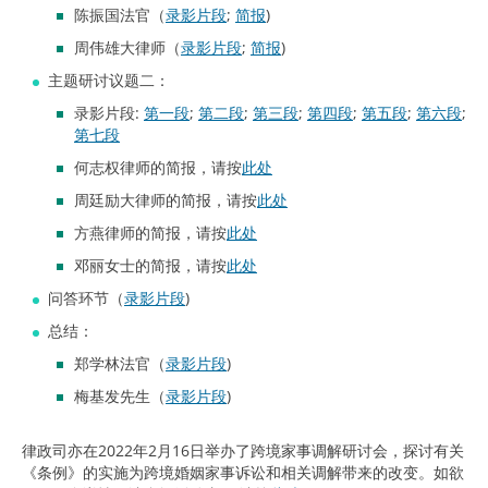
陈振国法官（
录影片段
;
简报
)
周伟雄大律师（
录影片段
;
简报
)
主题研讨议题二：
录影片段:
第一段
;
第二段
;
第三段
;
第四段
;
第五段
;
第六段
;
第七段
何志权律师的简报，请按
此处
周廷励大律师的简报，请按
此处
方燕律师的简报，请按
此处
邓丽女士的简报，请按
此处
问答环节（
录影片段
)
总结：
郑学林法官（
录影片段
)
梅基发先生（
录影片段
)
律政司亦在2022年2月16日举办了跨境家事调解研讨会，探讨有关
《条例》的实施为跨境婚姻家事诉讼和相关调解带来的改变。如欲