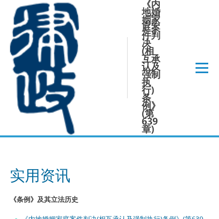
《内
跳
地婚
至
姻家
内
庭案
件判
容
决
(相
互承
认及
强制
执
行)
条
例》
(第
639
章)
实用资讯
《条例》及其立法历史
《内地婚姻家庭案件判决(相互承认及强制执行)条例》(第639