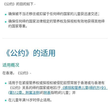
《公约》的目的如下 -
确保被不当迁移往或扣留于任何缔约国家的儿童获迅速交还；
确保任何缔约国家法律规定的管养权及探视权有效地获得其他缔
约国家尊重。
《公约》的适用
适用概况
在香港，《公约》-
适用于在紧接管养权或探视权被侵犯前惯常居于香港或与香港有
《公约》关系的缔约国家或地区(于
《掳拐和管养儿童(缔约方)令》
(第512章，附属法例)
的
附表
指明)的儿童；并
在儿童年满16岁时停止适用。