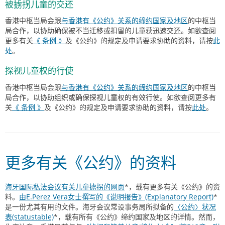
被掳拐儿童的交还
香港中枢当局会跟
与香港有《公约》关系的缔约国家及地区
的中枢当
局合作，以协助确保被不当迁移或扣留的儿童获迅速交还。如欲查阅
更多有关
《 条例 》
及《公约》的规定及申请要求协助的资料，请按
此
处
。
探视儿童权的行使
香港中枢当局会跟
与香港有《公约》关系的缔约国家及地区
的中枢当
局合作，以协助组织或确保探视儿童权的有效行使。如欲查阅更多有
关
《 条例 》
及《公约》的规定及申请要求协助的资料，请按
此处
。
更多有关《公约》的资料
海牙国际私法会议有关儿童掳拐的网页
*，载有更多有关《公约》的资
料。
由E.Perez Vera女士撰写的《说明报告》(Explanatory Report)
*
是一份尤其有用的文件。海牙会议常设事务局所拟备的
〈公约〉状况
表(statustable)
*，载有所有《公约》缔约国家及地区的详情。然而，