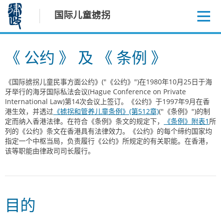
跳
国际儿童掳拐
至
内
容
《 公约 》 及 《 条例 》
《国际掳拐儿童民事方面公约》("《公约》")在1980年10月25日于海
牙举行的海牙国际私法会议(Hague Conference on Private
International Law)第14次会议上签订。《公约》于1997年9月在香
港生效，并透过
《掳拐和管养儿童条例》(第512章)
("《条例》")的制
定而纳入香港法律。在符合《条例》条文的规定下，
《条例》附表1
所
列的《公约》条文在香港具有法律效力。《公约》的每个缔约国家均
指定一个中枢当局，负责履行《公约》所规定的有关职能。在香港，
该等职能由律政司司长履行。
目的