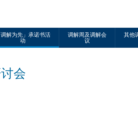
「调解为先」承诺书活
调解周及调解会
其他
动
议
研讨会