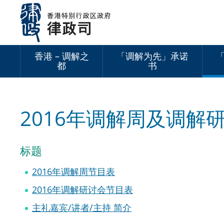
跳
至
内
容
香港 – 调解之
「调解为先」承诺
都
书
2016年调解周及调解
标题
2016年调解周节目表
2016年调解研讨会节目表
主礼嘉宾/讲者/主持 简介