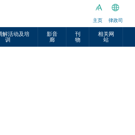
主页
律政司
繁
A
A
简
调解活动及培
影音
刊
相关网
训
廊
物
站
A
EN