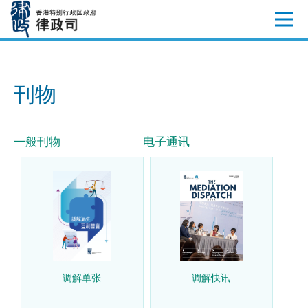
跳
至
内
容
刊物
一般刊物
电子通讯
调解单张
调解快讯