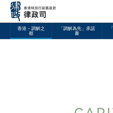
跳
至
內
容
香港 – 調解之
「調解為先」承諾
都
書