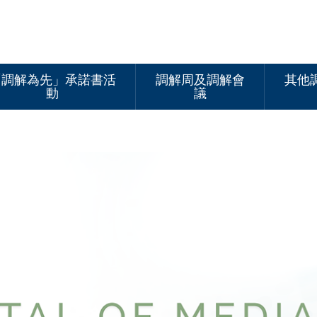
「調解為先」承諾書活
調解周及調解會
其他
動
議