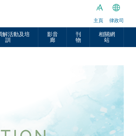
主頁
律政司
繁
A
A
简
調解活動及培
影音
刊
相關網
訓
廊
物
站
A
EN