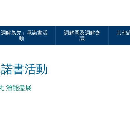
「調解為先」承諾書活
調解周及調解會
其他
動
議
承諾書活動
先 潛能盡展