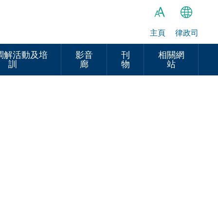
主頁
律政司
繁
A
A
简
調解活動及培
影音
刊
相關網
訓
廊
物
站
A
EN