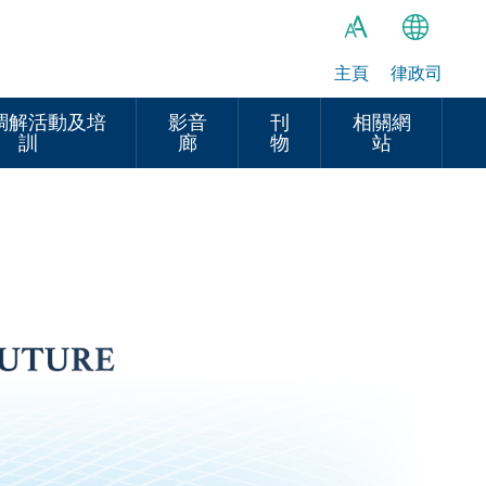
主頁
律政司
繁
A
A
简
調解活動及培
影音
刊
相關網
訓
廊
物
站
A
EN