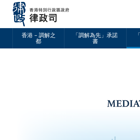
跳
至
內
容
香港 – 調解之
「調解為先」承諾
都
書