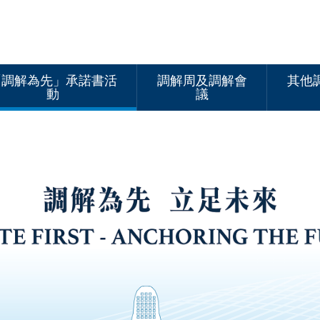
「調解為先」承諾書活
調解周及調解會
其他
動
議