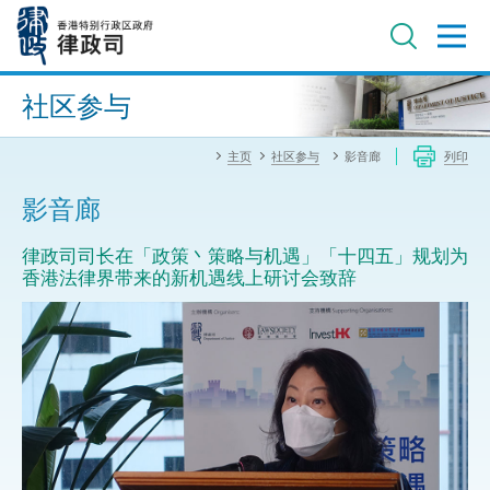
跳
至
主
内
进阶搜寻
容
社区参与
主页
社区参与
影音廊
列印
影音廊
律政司司长在「政策丶策略与机遇」「十四五」规划为
香港法律界带来的新机遇线上研讨会致辞