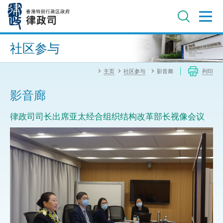
跳
至
主
内
进阶搜寻
容
社区参与
主页
社区参与
影音廊
列印
影音廊
律政司司长出席亚太经合组织结构改革部长视像会议