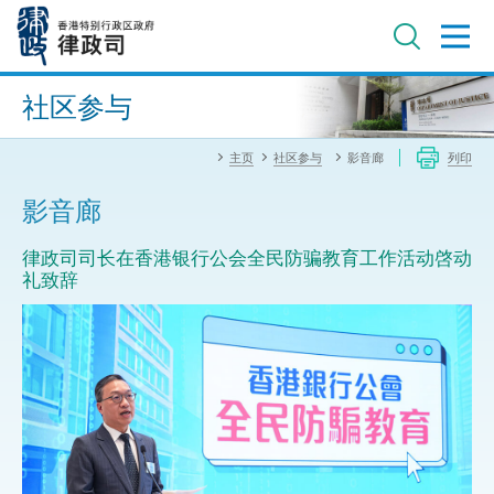
跳
至
主
内
进阶搜寻
容
社区参与
主页
社区参与
影音廊
列印
影音廊
律政司司长在香港银行公会全民防骗教育工作活动啓动
礼致辞