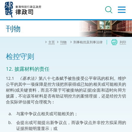
跳
至
主
内
进阶搜寻
容
刊物
主页
刊物
刑事检控及刑事法律
列印
检控守则
12. 披露材料的责任
12.1
《基本法》
第八十七条赋予被告接受公平审讯的权利。维护
公平的其中一项保障是控方须把所获得或已知的相关或可能相关的
材料(或关键资料，而且不限于可被接纳的证据)全面和适时向辩方
披露，不论该等材料是否有助证明控方的案情理据，还是经控方切
合实际评估後可合理视为︰
与案中争议点相关或可能相关的；
会提出或可能提出新争议点，而该争议点并非控方拟采用的
证据所能明显显示；或