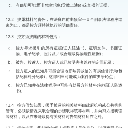
有确切可能(而非凭空想象)导致上述(a)或(b)项的证据。
12.2 披露材料的责任，在法庭席前由预审一直至刑事法律程序结
束为止，都是控方须持续执行的明确责任。
12.3 控方须披露的材料包括：
控方寻求援引的所有证据(证人陈述书、证明文件、书面证
物、电子纪录、照片及／或合理取得物理性证据)；
被告、投诉人、控方证人或已故受害者以往的定罪纪录；
控方证人的已知并可能合理地影响其诚信的有损信誉行为(包
括纪律处分纪录)，这都相当可能成为案件的重要争论点；
控方已知并在法律程序中可能有助辩方的材料(包括证人陈述
书)。
12.4 控方假如知悉，须予披露的相关材料由政府机构或公共机构
管有，必须按情况采取合理的步骤取得该等材料，并向辩方指明该
等材料，以及在未能取得有关材料时告知材料所在之处。
12.5 假如披露一些材料(如线人或卧底人员的身分、以保密形式向