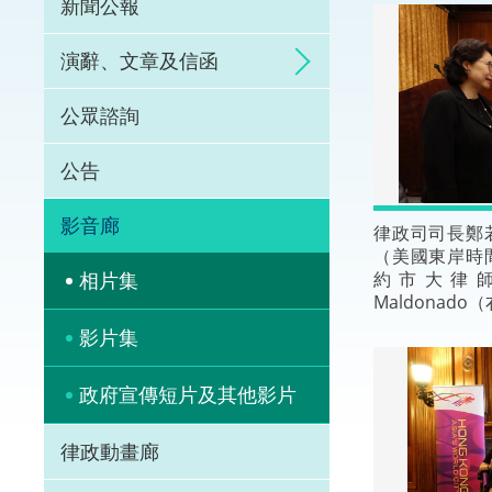
新聞公報
體育爭議解決先導
演辭、文章及信函
能力建設
公眾諮詢
法律樞紐
公告
促成交易和爭議解
影音廊
律政司司長鄭
（美國東岸時
約市大律師公
相片集
Maldonad
影片集
政府宣傳短片及其他影片
律政動畫廊