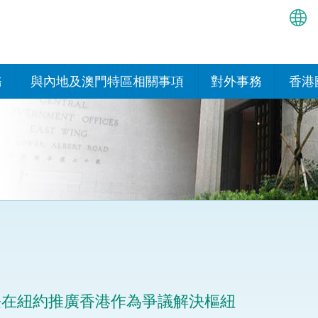
繁
简
務
與內地及澳門特區相關事項
對外事務
香港
EN
與內地的安排
國際政府機構在香
我們
處或運作
Bah
平台
香港與內地相互認可和執行民
我們
商事案件判決的安排
多邊協定
हिन्
我們
नेप
關於建立更緊密經貿關係的安
其他協定
排
ਪੰਜ
我們
目
Tag
與內地有關的項目及合作安排
我們的
ภาษ
與澳門特區的安排
長在紐約推廣香港作為爭議解決樞紐
律科技
我們的