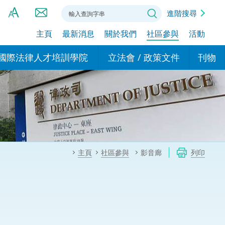
進階搜尋
主頁
最新消息
關於我們
社區參與
活動
A
A
國際法律人才培訓學院
立法會 / 政策文件
刊物
A
港設立辦事
的學院
現行政策措施
基本
asa Indonesia (印尼語)
的專家委員會
政策文件
粵港
दी (印度語)
的辦公室
特別財務委員會
香港
ाली (尼泊爾語)
主頁
社區參與
影音廊
列印
ਾਬੀ (旁遮普語)
的培訓課程和能力建設項
民事
alog (他加祿語)
交易
年刊 2024-2025
าไทย (泰語)
國際
اردو (烏爾都語)
年度回顧 2024-2025