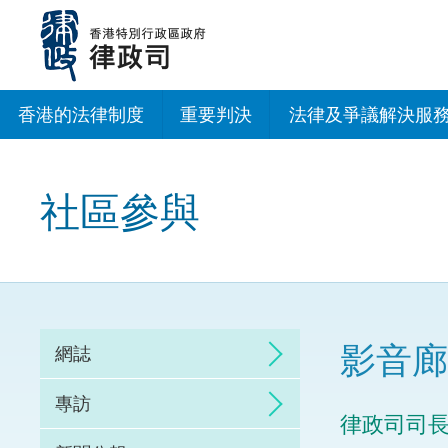
跳
至
主
內
容
香港的法律制度
重要判決
法律及爭議解決服
法治建設辦公室
社區參與
香港專業服務出海
調解
仲裁
影音廊
網誌
訴訟
專訪
律政司司
網上爭議解決及法