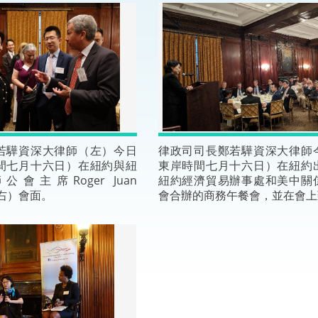
“一帶一路”建設
計劃
Tiế
粵港澳大灣區
決服務中心
若驊資深大律師（左）今日
律政司司長鄭若驊資深大律師
間七月十六日）在紐約與紐
東岸時間七月十六日）在紐約
會主席Roger Juan
紐約經濟貿易辦事處和美中關
o（右）會面。
會合辦的商務午餐會，並在會上