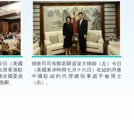
法律
ng Việt (越南語)
維護
刑事
相互
今日（美國
律政司司長鄭若驊資深大律師（左）今日
出席香港駐
（美國東岸時間七月十六日）在紐約拜會
一般
係全國委員
中國駐紐約代理總領事趙宇敏博士
致辭。
（右）。