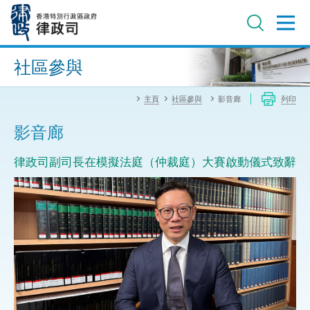
跳
至
主
內
進階搜尋
容
社區參與
主頁
社區參與
影音廊
列印
影音廊
律政司副司長在模擬法庭（仲裁庭）大賽啟動儀式致辭