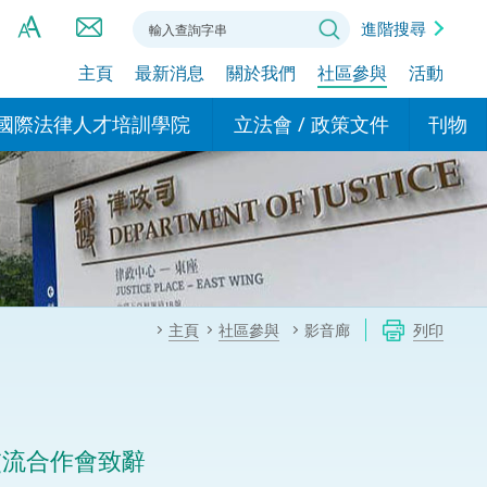
進階搜尋
主頁
最新消息
關於我們
社區參與
活動
A
A
國際法律人才培訓學院
立法會 / 政策文件
刊物
A
港設立辦事
的學院
現行政策措施
基本
asa Indonesia (印尼語)
的專家委員會
政策文件
粵港
दी (印度語)
的辦公室
特別財務委員會
香港
ाली (尼泊爾語)
主頁
社區參與
影音廊
列印
ਾਬੀ (旁遮普語)
的培訓課程和能力建設項
民事
alog (他加祿語)
交易
年刊 2024-2025
าไทย (泰語)
交流合作會致辭
國際
اردو (烏爾都語)
年度回顧 2024-2025