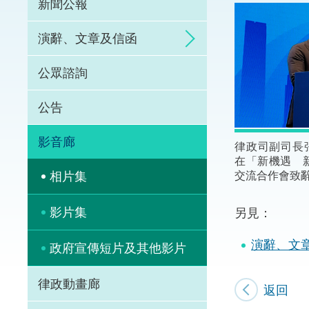
新聞公報
體育爭議解決先導
演辭、文章及信函
能力建設
公眾諮詢
法律樞紐
公告
促成交易和爭議解
影音廊
律政司副司長
在「新機遇 新
交流合作會致
相片集
影片集
另見：
演辭、文
政府宣傳短片及其他影片
律政動畫廊
返回