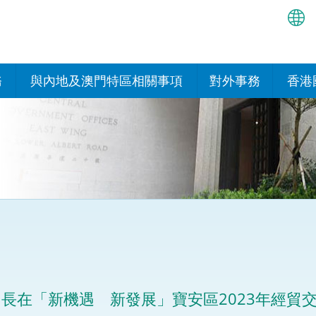
繁
简
務
與內地及澳門特區相關事項
對外事務
香港
EN
與內地的安排
國際政府機構在香
我們
處或運作
Bah
平台
香港與內地相互認可和執行民
我們
商事案件判決的安排
多邊協定
हिन्
我們
नेप
關於建立更緊密經貿關係的安
其他協定
排
ਪੰਜ
我們
目
Tag
與內地有關的項目及合作安排
我們的
ภาษ
與澳門特區的安排
長在「新機遇 新發展」寶安區2023年經貿
律科技
我們的