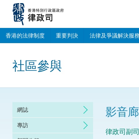
跳
至
主
內
容
香港的法律制度
重要判決
法律及爭議解決服
法治建設辦公室
社區參與
香港專業服務出海
調解
仲裁
影音廊
網誌
訴訟
專訪
律政司副司
網上爭議解決及法