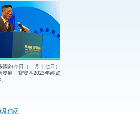
“一帶一路”建設
計劃
Tiế
粵港澳大灣區
決服務中心
張國鈞今日（二月十七日）
發展」寶安區2023年經貿
辭。
章及信函