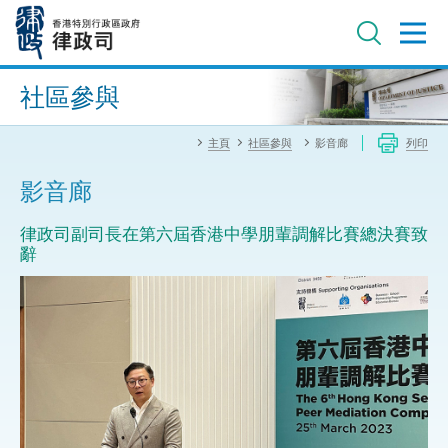
跳
至
主
內
進階搜尋
容
社區參與
主頁
社區參與
影音廊
列印
影音廊
律政司副司長在第六屆香港中學朋輩調解比賽總決賽致
辭