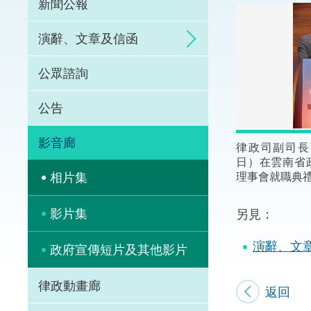
新聞公報
體育爭議解決先導
演辭、文章及信函
能力建設
公眾諮詢
法律樞紐
公告
促成交易和爭議解
影音廊
律政司副司長
日）在雲南省
理事會就職典
相片集
影片集
另見：
演辭、文
政府宣傳短片及其他影片
律政動畫廊
返回