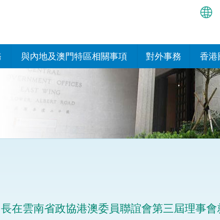
繁
简
務
與內地及澳門特區相關事項
對外事務
香港
EN
與內地的安排
國際政府機構在香
我們
處或運作
Bah
平台
香港與內地相互認可和執行民
我們
商事案件判決的安排
多邊協定
हिन्
我們
नेप
關於建立更緊密經貿關係的安
其他協定
排
ਪੰਜ
我們
目
Tag
與內地有關的項目及合作安排
我們的
ภาษ
與澳門特區的安排
司長在雲南省政協港澳委員聯誼會第三屆理事會
律科技
我們的