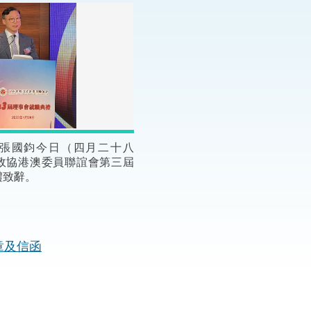
“一帶一路”建設
計劃
Tiế
粵港澳大灣區
決服務中心
張國鈞今日（四月二十八
政協港澳委員聯誼會第三屆
禮致辭。
章及信函