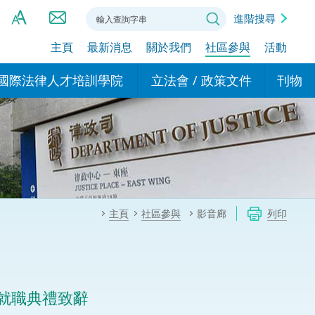
進階搜尋
主頁
最新消息
關於我們
社區參與
活動
A
A
國際法律人才培訓學院
立法會 / 政策文件
刊物
A
港設立辦事
的學院
現行政策措施
基本
asa Indonesia (印尼語)
的專家委員會
政策文件
粵港
दी (印度語)
的辦公室
特別財務委員會
香港
ाली (尼泊爾語)
主頁
社區參與
影音廊
列印
ਾਬੀ (旁遮普語)
的培訓課程和能力建設項
民事
alog (他加祿語)
交易
年刊 2024-2025
าไทย (泰語)
就職典禮致辭
國際
اردو (烏爾都語)
年度回顧 2024-2025