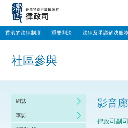
跳
至
主
內
容
香港的法律制度
重要判決
法律及爭議解決服
法治建設辦公室
社區參與
香港專業服務出海
調解
仲裁
影音廊
網誌
訴訟
專訪
律政司副
網上爭議解決及法