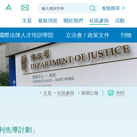
進階搜尋
主頁
最新消息
關於我們
社區參與
活動
A
A
國際法律人才培訓學院
立法會 / 政策文件
刊物
A
港設立辦事
的學院
現行政策措施
基本
asa Indonesia (印尼語)
的專家委員會
政策文件
粵港
दी (印度語)
的辦公室
特別財務委員會
香港
ाली (尼泊爾語)
主頁
社區參與
新聞公報
列印
ਾਬੀ (旁遮普語)
的培訓課程和能力建設項
民事
alog (他加祿語)
交易
年刊 2024-2025
าไทย (泰語)
利先導計劃」
國際
اردو (烏爾都語)
年度回顧 2024-2025