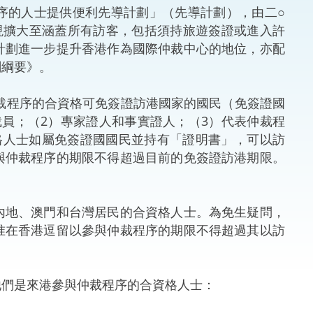
的人士提供便利先導計劃」（先導計劃），由二○
法律
ng Việt (越南語)
現擴大至涵蓋所有訪客，包括須持旅遊簽證或進入許
計劃進一步提升香港作為國際仲裁中心的地位，亦配
維護
劃綱要》。
刑事
裁程序的合資格可免簽證訪港國家的國民（免簽證國
員；（2）專家證人和事實證人；（3）代表仲裁程
相互
格人士如屬免簽證國國民並持有「證明書」，可以訪
與仲裁程序的期限不得超過目前的免簽證訪港期限。
一般
地、澳門和台灣居民的合資格人士。為免生疑問，
准在香港逗留以參與仲裁程序的期限不得超過其以訪
們是來港參與仲裁程序的合資格人士：