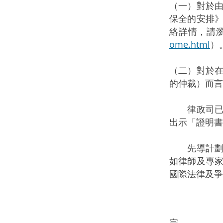
（一）對於
保全的安排
絡詳情，請
ome.html
）
（二）對於
的仲裁）而言
律政司已向
出示「證明書
先導計劃會
如律師及專
國際法律及爭
完