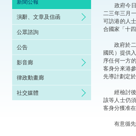
新聞公報
政府今日（
體育爭議解決先導
二三年三月
演辭、文章及信函
可訪港的人
能力建設
合國家「十四
公眾諮詢
法律樞紐
政府於二○
公告
國民）提供入
促成交易和爭議解
序任何一方
影音廊
客身分來港
先導計劃定於
律政動畫廊
經檢討後，
社交媒體
該等人士仍
客身分獲准在
有意循先導