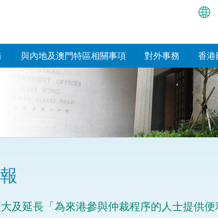
繁
简
務
與內地及澳門特區相關事項
對外事務
香港
EN
與內地的安排
國際政府機構在香
我們
處或運作
Bah
平台
香港與內地相互認可和執行民
我們
商事案件判決的安排
多邊協定
हिन्
我們
नेप
關於建立更緊密經貿關係的安
其他協定
排
ਪੰਜ
我們
目
報
Tag
與內地有關的項目及合作安排
我們的
ภาษ
與澳門特區的安排
擴大及延長「為來港參與仲裁程序的人士提供便
律科技
我們的