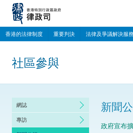
跳
至
主
內
容
香港的法律制度
重要判決
法律及爭議解決服
法治建設辦公室
社區參與
香港專業服務出海
調解
仲裁
新聞公
網誌
訴訟
專訪
政府宣布
網上爭議解決及法