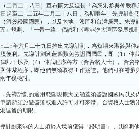
二月二十八日）宣布擴大及延長「為來港參與仲裁程序
“一帶一路”建設
計劃
Tiế
一日起至二○二五年二月二十八日，為期兩年。先導計劃
士（須簽證國國民），以及內地、澳門和台灣居民。先導
粵港澳大灣區
五」規劃、「一帶一路」倡議和《粵港澳大灣區發展規
二○年六月二十九日推出先導計劃，為短期來港參與仲
境便利。先導計劃涵蓋四類免簽證國國民，即（1）仲裁
決服務中心
的律師；以及（4）仲裁程序各方（合資格人士）。合資
參與仲裁程序，即他們無須取得工作簽證。他們可在港參
兩年後檢討。
先導計劃的適用範圍現擴大至涵蓋須簽證國國民以及內
須申請所須旅遊簽證或進入許可才可來港。合資格人士獲
港逗留的期限。
計劃來港的人士須於入境前獲得「證明書」，以證明他