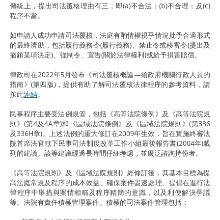
傳統上，提出司法覆核理由有三，即(a)不合法；(b)不合理；及(c)
程序不當。
如申請人成功申請司法覆核，法庭有酌情權視乎情況批予合適形式
的最終濟助，包括履行義務令(履行義務)、禁止令或移審令(提出及
撤銷某項決定)、強制令、宣告(關於法律權利)或給予損害賠償。
律政司在2022年5月發布《司法覆核概論—給政府機關行政人員的
指南》(第四版)，提供有助了解司法覆核法律程序的參考資料，請
按此
連結
。
民事程序主要受法例規管，包括《高等法院條例》及《高等法院規
則》(第4及4A章)和《區域法院條例》及《區域法院規則》(第336
及336H章)。上述法例的重大修訂在2009年生效，旨在實施終審法
院首席法官轄下民事司法制度改革工作小組最後報告書(2004年)載
列的建議。該等建議經過長時間仔細考慮，並廣泛諮詢持份者。
《高等法院規則》及《區域法院規則》經修訂後，其基本目標為提
高法庭常規及程序的成本效益、確保案件盡速處理、提倡在進行法
律程序中舉措與案情相稱及程序精簡的意識，以及利便解決爭議
等。法院有責任積極管理案件。積極的司法案件管理包括：