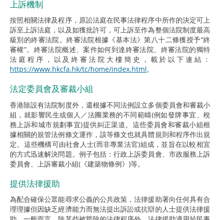
上訴機制
按照相關法律及程序，原訟法庭在民事法律程序中所作的決定可上
訴至上訴法庭，以及如獲批許可，可上訴至作為整個法院制度最高
級別的終審法院。終審法院根據《基本法》第八十二條獲授予“終
審權”。終審法院概述、案件如何到達終審法院、終審法院的獨特
法庭程序，以及終審法院大樓簡史，載於以下連結：
https://www.hkcfa.hk/tc/home/index.html
。
法定委員會及審裁小組
香港除設有法院制度外，還根據不同法例設立多個委員會和審裁小
組，就影響民生或個人／法團業務的不同範疇(例如發牌事宜、稅
務上訴和城市規劃事宜)提供糾正渠道。這些委員會和審裁小組根
據相關的規管法例條文運作，該等條文也就具體規則和程序作出規
定。這些機構可由社會人士(而非專業法官)組成，並旨在以較相宜
的方式迅速解決問題。例子包括：行政上訴委員會、市政服務上訴
委員會、上訴審裁小組(《建築物條例》)等。
提供法律援助
為配合確保公眾能尋求公義的公共政策，法律援助署向任何具有合
理理據但因缺乏經濟能力而無法提出訴訟或抗辯的人士提供法律援
助。一般而言，除某些被豁除的法律程序外，法律援助適用於民事