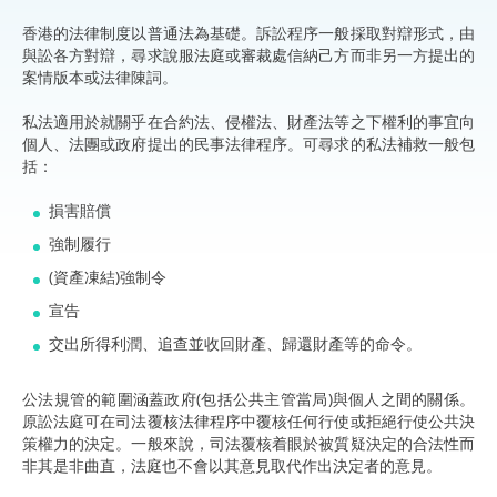
香港的法律制度以普通法為基礎。訴訟程序一般採取對辯形式，由
與訟各方對辯，尋求說服法庭或審裁處信納己方而非另一方提出的
案情版本或法律陳詞。
私法適用於就關乎在合約法、侵權法、財產法等之下權利的事宜向
個人、法團或政府提出的民事法律程序。可尋求的私法補救一般包
括：
損害賠償
強制履行
(資產凍結)強制令
宣告
交出所得利潤、追查並收回財產、歸還財產等的命令。
公法規管的範圍涵蓋政府(包括公共主管當局)與個人之間的關係。
原訟法庭可在司法覆核法律程序中覆核任何行使或拒絕行使公共決
策權力的決定。一般來說，司法覆核着眼於被質疑決定的合法性而
非其是非曲直，法庭也不會以其意見取代作出決定者的意見。