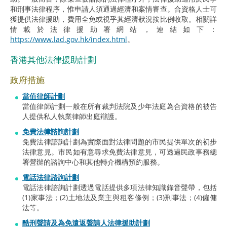
和刑事法律程序，惟申請人須通過經濟和案情審查。合資格人士可
獲提供法律援助，費用全免或視乎其經濟狀況按比例收取。相關詳
情載於法律援助署網站，連結如下：
https://www.lad.gov.hk/index.html
。
香港其他法律援助計劃
政府措施
當值律師計劃
當值律師計劃一般在所有裁判法院及少年法庭為合資格的被告
人提供私人執業律師出庭辯護。
免費法律諮詢計劃
免費法律諮詢計劃為實際面對法律問題的市民提供單次的初步
法律意見。市民如有意尋求免費法律意見，可透過民政事務總
署營辦的諮詢中心和其他轉介機構預約服務。
電話法律諮詢計劃
電話法律諮詢計劃透過電話提供多項法律知識錄音聲帶，包括
(1)家事法；(2)土地法及業主與租客條例；(3)刑事法；(4)僱傭
法等。
酷刑聲請及為免遣返聲請人法律援助計劃