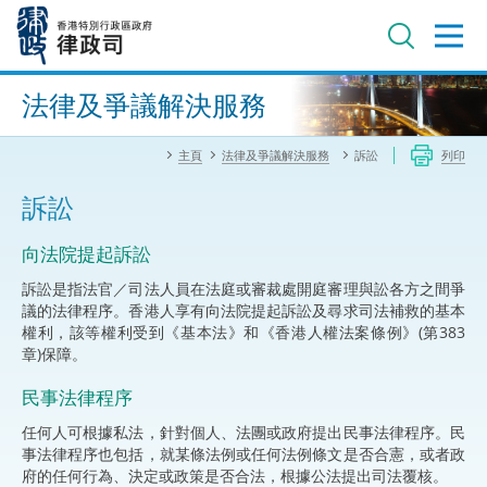
跳
至
主
內
進階搜尋
容
法律及爭議解決服務
主頁
法律及爭議解決服務
訴訟
列印
訴訟
向法院提起訴訟
訴訟是指法官／司法人員在法庭或審裁處開庭審理與訟各方之間爭
議的法律程序。香港人享有向法院提起訴訟及尋求司法補救的基本
權利，該等權利受到《基本法》和《香港人權法案條例》(第383
章)保障。
民事法律程序
任何人可根據私法，針對個人、法團或政府提出民事法律程序。民
事法律程序也包括，就某條法例或任何法例條文是否合憲，或者政
府的任何行為、決定或政策是否合法，根據公法提出司法覆核。