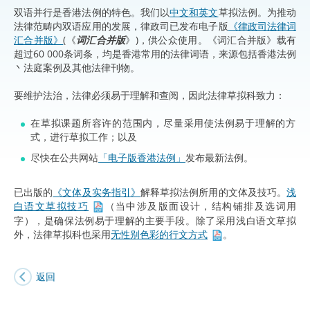
双语并行是香港法例的特色。我们以
中文和英文
草拟法例。为推动
法律范畴内双语应用的发展，律政司已发布电子版
《律政司法律词
汇合并版》
(《
词汇合并版
》)，供公众使用。《词汇合并版》载有
超过60 000条词条，均是香港常用的法律词语，来源包括香港法例
丶法庭案例及其他法律刊物。
要维护法治，法律必须易于理解和查阅，因此法律草拟科致力：
在草拟课题所容许的范围内，尽量采用使法例易于理解的方
式，进行草拟工作；以及
尽快在公共网站
「电子版香港法例」
发布最新法例。
已出版的
《文体及实务指引》
解释草拟法例所用的文体及技巧。
浅
白语文草拟技巧
（当中涉及版面设计，结构铺排及选词用
字），是确保法例易于理解的主要手段。除了采用浅白语文草拟
外，法律草拟科也采用
无性别色彩的行文方式
。
返回