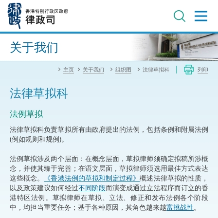
跳
至
主
内
进阶搜寻
容
关于我们
主页
关于我们
组织图
法律草拟科
列印
法律草拟科
法例草拟
法律草拟科负责草拟所有由政府提出的法例，包括条例和附属法例
(例如规则和规例)。
法例草拟涉及两个层面：在概念层面，草拟律师须确定拟稿所涉概
念，并使其臻于完善；在语文层面，草拟律师须选用最佳方式表达
这些概念。
《香港法例的草拟和制定过程》
概述法律草拟的性质，
以及政策建议如何经过
不同阶段
而演变成通过立法程序而订立的香
港特区法例。草拟律师在草拟、立法、修正和发布法例各个阶段
中，均担当重要任务；基于各种原因，其角色越来越
富挑战性
。