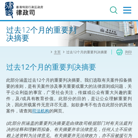
跳
至
主
内
进阶搜寻
容
过去12个月的重要判
决摘要
主页
过去12个月的重要判决摘要
列印
过去12个月的重要判决摘要
此部分涵盖过去12个月的重要判决摘要。我们选取有关案件拟备摘
要的准则，是有关案件涉及事关重要或重大的法律原则或问题，关
乎公众利益的事宜，广受社会关注，传媒或公众有重大兴趣的案
件，及/或具有教育价值。此部分的目的，是让公众理解重要判
决，因此所载案件无意详尽无遗。如欲参考不包含在此部分的其他
案件，请查阅
司法机构
的网页。
(此部分所涵盖的重要判决摘要是由律政司根据部门对有关法庭判
决的诠释和理解而拟备。有关摘要并非法律意见，任何人士不应依
赖上述资料为法律意见。有关摘要并无法律效力，亦不应被援引为