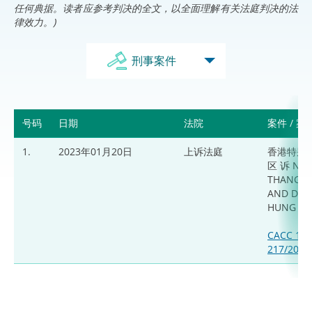
任何典据。读者应参考判决的全文，以全面理解有关法庭判决的法
律效力。)
刑事案件
号码
日期
法院
案件 / 
1.
2023年01月20日
上诉法庭
香港特别
区 诉 NG
THANG L
AND DA
HUNG N
CACC 145
217/2019