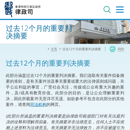
跳
至
主
内
进阶搜寻
容
过去12个月的重要判
决摘要
主页
过去12个月的重要判决摘要
列印
过去12个月的重要判决摘要
此部分涵盖过去12个月的重要判决摘要。我们选取有关案件拟备摘
要的准则，是有关案件涉及事关重要或重大的法律原则或问题，关
乎公众利益的事宜，广受社会关注，传媒或公众有重大兴趣的案
件，及/或具有教育价值。此部分的目的，是让公众理解重要判
决，因此所载案件无意详尽无遗。如欲参考不包含在此部分的其他
案件，请查阅
司法机构
的网页。
(此部分所涵盖的重要判决摘要是由律政司根据部门对有关法庭判
决的诠释和理解而拟备。有关摘要并非法律意见，任何人士不应依
赖上述资料为法律意见。有关摘要并无法律效力，亦不应被援引为