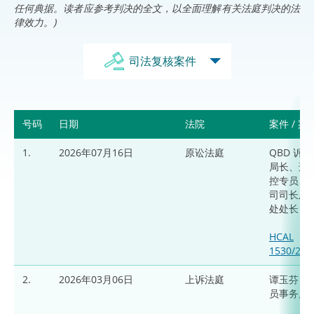
任何典据。读者应参考判决的全文，以全面理解有关法庭判决的法
律效力。)
司法复核案件
号码
日期
法院
案件 / 
1.
2026年07月16日
原讼法庭
QBD 诉 
局长、刑
控专员、
司司长及
处处长
HCAL
1530/202
2.
2026年03月06日
上诉法庭
谭玉芬 诉
员事务局