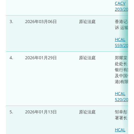
CACV
203/2024
3.
2026年03月06日
原讼法庭
香港记者
诉 运输署
HCAL
559/2024
4.
2026年01月29日
原讼法庭
郑耀棠 诉
处处长、
银行有限
及中国银行
港)有限公
HCAL
520/2023
5.
2026年01月13日
原讼法庭
邹幸彤 诉
署署长
HCAL