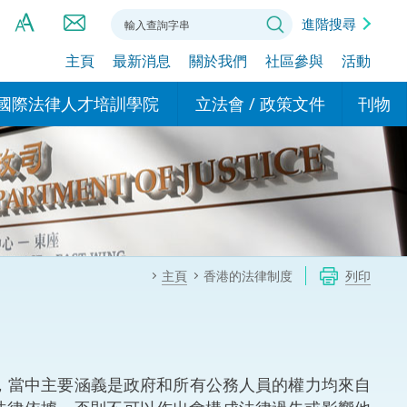
進階搜尋
主頁
最新消息
關於我們
社區參與
活動
A
A
國際法律人才培訓學院
立法會 / 政策文件
刊物
A
港設立辦事
的學院
現行政策措施
基本
asa Indonesia (印尼語)
的專家委員會
政策文件
粵港
दी (印度語)
的辦公室
特別財務委員會
香港
ाली (尼泊爾語)
主頁
香港的法律制度
列印
ਾਬੀ (旁遮普語)
的培訓課程和能力建設項
民事
alog (他加祿語)
交易
年刊 2024-2025
าไทย (泰語)
，當中主要涵義是政府和所有公務人員的權力均來自
國際
اردو (烏爾都語)
年度回顧 2024-2025