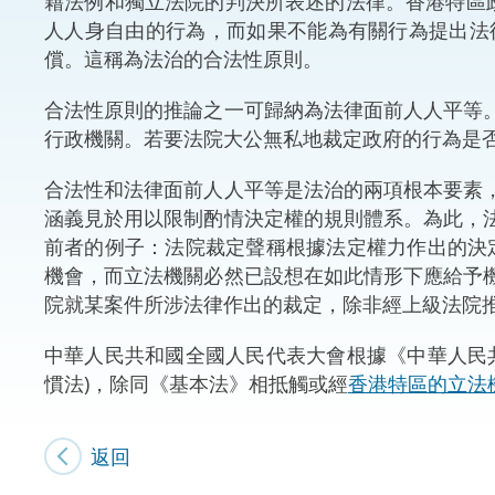
藉法例和獨立法院的判決所表述的法律。香港特區
人人身自由的行為，而如果不能為有關行為提出法
體育爭議解決先導
償。這稱為法治的合法性原則。
能力建設
合法性原則的推論之一可歸納為法律面前人人平等
行政機關。若要法院大公無私地裁定政府的行為是
法律樞紐
合法性和法律面前人人平等是法治的兩項根本要素
促成交易和爭議解
涵義見於用以限制酌情決定權的規則體系。為此，
前者的例子：法院裁定聲稱根據法定權力作出的決
機會，而立法機關必然已設想在如此情形下應給予
院就某案件所涉法律作出的裁定，除非經上級法院
中華人民共和國全國人民代表大會根據《中華人民
慣法)，除同《基本法》相抵觸或經
香港特區的立法
返回