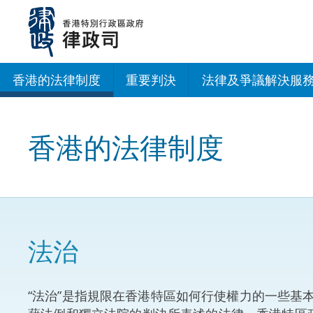
跳
至
主
內
容
香港的法律制度
重要判決
法律及爭議解決服
法治建設辦公室
香港的法律制度
香港專業服務出海
調解
仲裁
法治
訴訟
“法治”是指規限在香港特區如何行使權力的一些
網上爭議解決及法