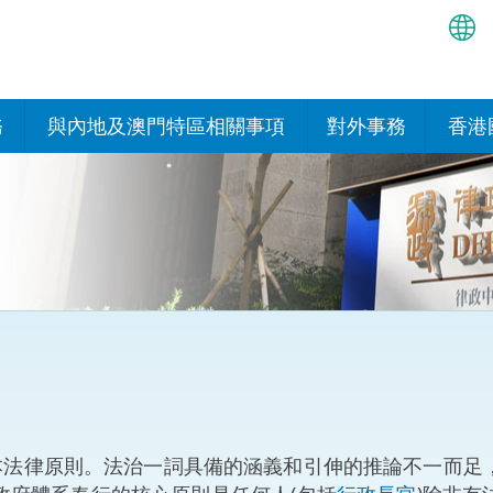
繁
简
務
與內地及澳門特區相關事項
對外事務
香港
EN
與內地的安排
國際政府機構在香
我們
處或運作
Bah
平台
香港與內地相互認可和執行民
我們
商事案件判決的安排
多邊協定
हिन्
我們
नेप
關於建立更緊密經貿關係的安
其他協定
排
ਪੰਜ
我們
目
Tag
與內地有關的項目及合作安排
我們的
ภาษ
與澳門特區的安排
基本法律原則。法治一詞具備的涵義和引伸的推論不一而足
律科技
我們的