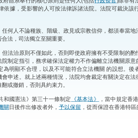
政府體系奉行的核心原則是任何人(包括
行政長官
)除非
“一帶一路”建設
律依據，受影響的人可按法律訴諸法院。法院可裁決該
計劃
Tiế
粵港澳大灣區
。任何人不論種族、階級、政見或宗教信仰，都須奉當地
否合法，司法獨立至關重要。
，但法治原則不僅如此，否則即使政府擁有不受限制的酌
決服務中心
法院制定指引，務求確保法定權力不作偏離立法機關原意
定為明顯不合理，以及不可能符合立法機關 的設想。後
機會申述。就上述兩種情況，法院均會裁定有關決定在法
推翻或撤銷，否則具約束力。
共和國憲法》第三十一條制定
《基本法》
，當中規定香港
機關
日後作出修改者外，
予以保留
，從而保證在香港特區