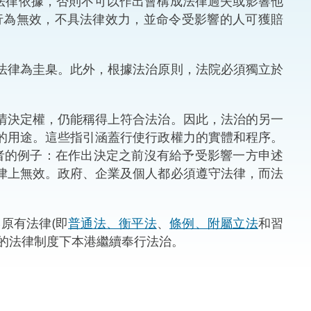
有法律依據，否則不可以作出會構成法律過失或影響他
行為無效，不具法律效力，並命令受影響的人可獲賠
法律
ng Việt (越南語)
維護
法律為圭臬。此外，根據法治原則，法院必須獨立於
刑事
情決定權，仍能稱得上符合法治。因此，法治的另一
相互
的用途。這些指引涵蓋行使行政權力的實體和程序。
者的例子：在作出決定之前沒有給予受影響一方申述
一般
律上無效。政府、企業及個人都必須遵守法律，而法
原有法律(即
普通法、衡平法
、
條例、附屬立法
和習
的法律制度下本港繼續奉行法治。