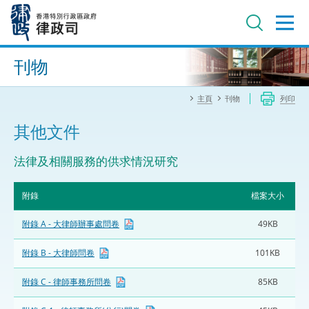
跳
至
主
內
進階搜尋
容
刊物
主頁
刊物
列印
其他文件
法律及相關服務的供求情況研究
附錄
檔案大小
附錄 A - 大律師辦事處問卷
49KB
附錄 B - 大律師問卷
101KB
附錄 C - 律師事務所問卷
85KB