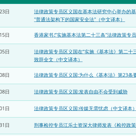
“一带一路”建设
计划
Tiế
23日
法律政策专员区义国在基本法研究中心举办的基
"普通法架构下的国家安全法"（中文译本）
粤港澳大湾区
15日
香港家书∶"实施基本法第二十三条"法律政策专
05日
法律政策专员区义国在“实施《基本法》第二十
决服务中心
致辞全文（中文译本）
08日
法律政策专员区义国:为什么《基本法》第23条
08日
法律政策专员区义国:发表自由不会受到威胁
01日
法律政策专员区义国:传媒无需忧虑（中文译本
31日
刑事检控专员江乐士资深大律师发表《检控政策