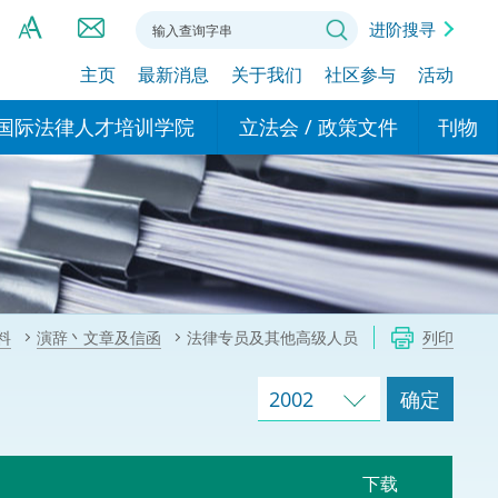
进阶搜寻
主页
最新消息
关于我们
社区参与
活动
A
A
国际法律人才培训学院
立法会 / 政策文件
刊物
A
港设立办事
的学院
现行政策措施
基本
asa Indonesia (印尼语)
的专家委员会
政策文件
粤港
दी (印度语)
的办公室
特别财务委员会
香港
ाली (尼泊尔语)
料
演辞丶文章及信函
法律专员及其他高级人员
列印
ਾਬੀ (旁遮普语)
的培训课程和能力建设项
民事
alog (他加禄语)
2002
确定
交易
年刊 2024-2025
าไทย (泰语)
国际
下载
اردو (乌尔都语)
年度回顾 2024-2025