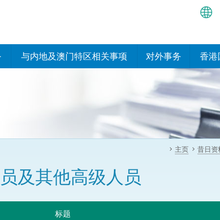
繁
简
务
与内地及澳门特区相关事项
对外事务
香港
EN
与内地有关的安排
国际政府机构在香
我们
处或运作
Bah
平台
香港与内地相互认可和执行民
我们
商事案件判决的安排
多边协定
हिन्
我们
नेप
关于建立更紧密经贸关系的安
其他协定
主页
昔日资
排
ਪੰਜ
我们
目
员及其他高级人员
Tag
与内地有关的项目及合作安排
我们的
ภาษ
与澳门特区的安排
律科技
标题
我们的