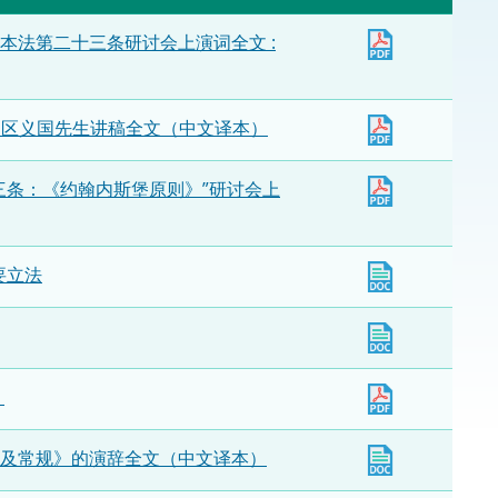
法律
ng Việt (越南语)
本法第二十三条研讨会上演词全文 :
维护
员区义国先生讲稿全文（中文译本）
刑事
三条：《约翰内斯堡原则》”研讨会上
相互
一般
要立法
）
及常规》的演辞全文（中文译本）