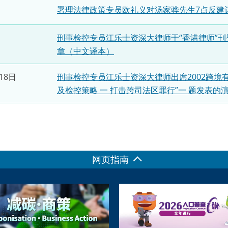
署理法律政策专员欧礼义对汤家骅先生7点反建
刑事检控专员江乐士资深大律师于“香港律师”刊
章（中文译本）
18日
刑事检控专员江乐士资深大律师出席2002跨境
及检控策略 一 打击跨司法区罪行”一 题发表的
网页指南