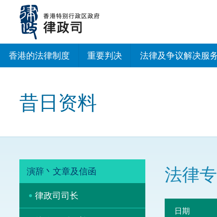
跳
至
主
内
容
香港的法律制度
重要判决
法律及争议解决服
法治建设办公室
昔日资料
香港专业服务出海
调解
仲裁
法律专
演辞丶文章及信函
诉讼
律政司司长
网上争议解决及法
日期