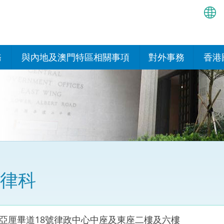
繁
简
務
與內地及澳門特區相關事項
對外事務
香港
EN
與內地的安排
國際政府機構在香
我們
處或運作
Bah
平台
香港與內地相互認可和執行民
我們
商事案件判決的安排
多邊協定
हिन्
我們
नेप
關於建立更緊密經貿關係的安
其他協定
排
ਪੰਜ
我們
目
律科
Tag
與內地有關的項目及合作安排
我們的
ภาษ
與澳門特區的安排
律科技
亞厘畢道18號律政中心中座及東座二樓及六樓
我們的