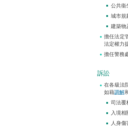
公共衞
城市規
建築物
擔任法定
法定權力
擔任警務
訴訟
在各級法
如藉
調解
司法覆
入境相
人身傷