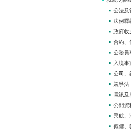
公法及
法例釋
政府收
合約、
公務員
入境事
公司、
競爭法
電訊及
公開資
民航、
僱傭、