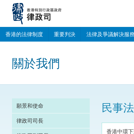
跳
至
主
內
容
香港的法律制度
重要判決
法律及爭議解決服
法治建設辦公室
關於我們
香港專業服務出海
調解
仲裁
民事法
願景和使命
訴訟
律政司司長
網上爭議解決及法
香港中環下