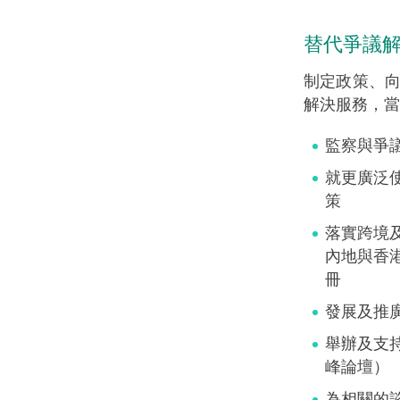
替代爭議
制定政策、
解決服務，當
監察與爭
就更廣泛
策
落實跨境
內地與香
冊
發展及推
舉辦及支
峰論壇）
為相關的