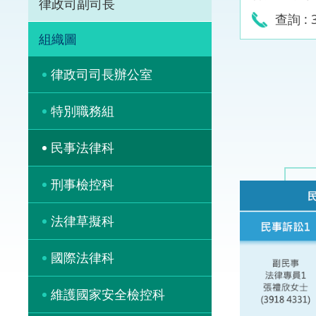
律政司副司長
查詢 : 
體育爭議解決先導
組織圖
能力建設
律政司司長辦公室
法律樞紐
特別職務組
促成交易和爭議解
民事法律科
刑事檢控科
法律草擬科
國際法律科
維護國家安全檢控科