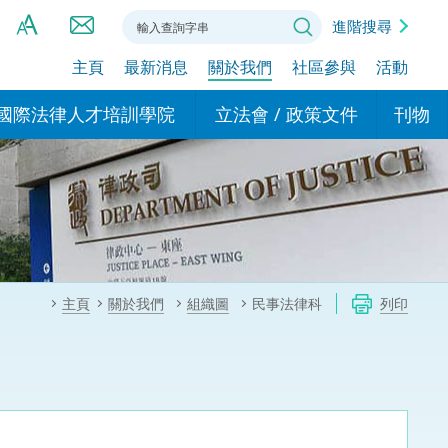
進階搜尋
主頁
最新消息
關於我們
社區參與
活動
A
A
國際法律人才培訓學院
立法會 / 政策文件
刊物
A
港設立辦事
的學院
現行政策措施
基本
asa Indonesia (印尼語)
的專家委員會
政策文件
粵港
दी (印度語)
的辦公室
特別財務委員會
香港
ाली (尼泊爾語)
主頁
關於我們
組織圖
民事法律科
列印
ਾਬੀ (旁遮普語)
的培訓課程和能力建設項
民事
alog (他加祿語)
交易
年刊 2024-2025
าไทย (泰語)
國際
اردو (烏爾都語)
年度回顧 2024-2025