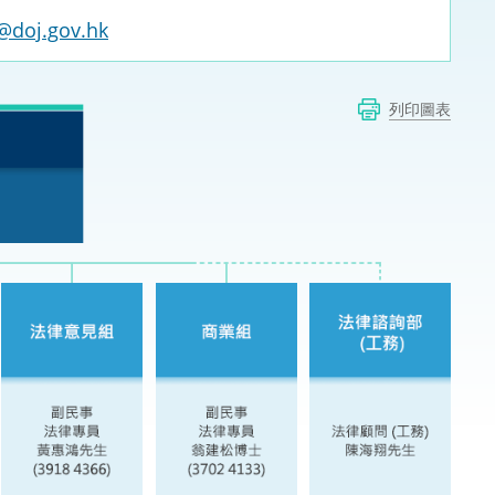
@doj.gov.hk
法律
ng Việt (越南語)
維護
列印圖表
刑事
相互
一般