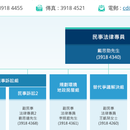
“一帶一路”建設
3918 4455
傳真 : 3918 4521
電郵 :
cd
計劃
Tiế
粵港澳大灣區
決服務中心