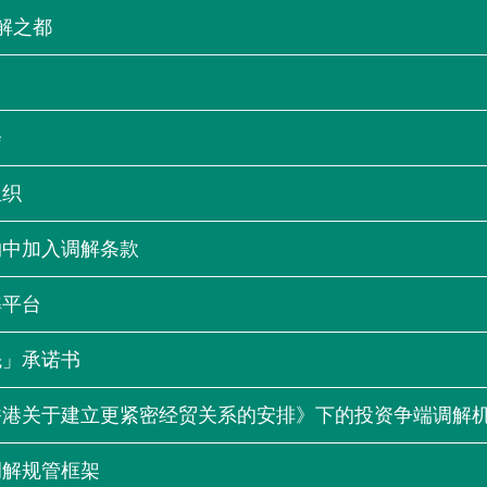
“一带一路”建设
调解之都
计划
Tiế
粤港澳大湾区
会
组织
决服务中心
约中加入调解条款
解平台
先」承诺书
香港关于建立更紧密经贸关系的安排》下的投资争端调解
调解规管框架