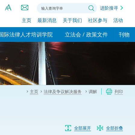
进阶搜寻
主页
最新消息
关于我们
社区参与
活动
A
A
国际法律人才培训学院
立法会 / 政策文件
刊物
A
港设立办事
的学院
现行政策措施
基本
asa Indonesia (印尼语)
的专家委员会
政策文件
粤港
दी (印度语)
的办公室
特别财务委员会
香港
ाली (尼泊尔语)
主页
法律及争议解决服务
调解
列印
ਾਬੀ (旁遮普语)
的培训课程和能力建设项
民事
alog (他加禄语)
交易
年刊 2024-2025
าไทย (泰语)
国际
全部展开
全部折叠
اردو (乌尔都语)
年度回顾 2024-2025