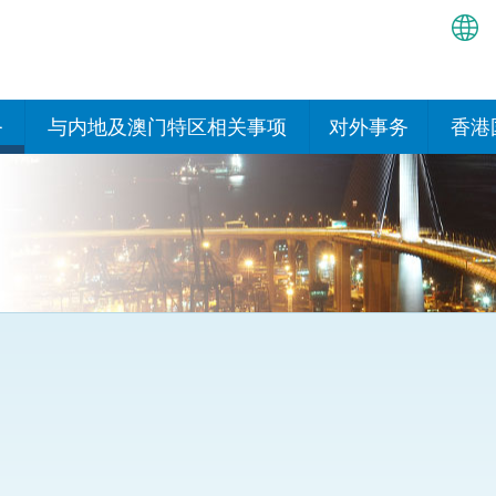
繁
简
务
与内地及澳门特区相关事项
对外事务
香港
EN
与内地有关的安排
国际政府机构在香
我们
处或运作
Bah
平台
香港与内地相互认可和执行民
我们
商事案件判决的安排
多边协定
हिन्
我们
नेप
关于建立更紧密经贸关系的安
其他协定
排
ਪੰਜ
我们
目
Tag
与内地有关的项目及合作安排
我们的
ภาษ
与澳门特区的安排
律科技
我们的