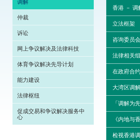
调解
香港 － 
体育争议解决先导
仲裁
立法框架
能力建设
诉讼
咨询委员
法律枢纽
网上争议解决及法律科技
法律相关
促成交易和争议解
体育争议解决先导计划
在政府合
能力建设
大湾区调
法律枢纽
「调解为
促成交易和争议解决服务中
心
《内地与
检视香港