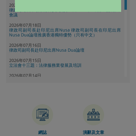
2026年07月22日
律政司司長率領政府官員到北京出席「一帶一路」建設聯席
會議
2026年07月18日
律政司副司長赴印尼出席Nusa 律政司副司長在印尼出席
Nusa Dua論壇推廣香港獨特優勢（只有中文）
2026年07月16日
律政司副司長赴印尼出席Nusa Dua論壇
2026年07月15日
立法會十三題：法律服務業發展及培訓
2026年07月14日
律政司副司長率法律界代表團出席深港首場升級對接活動
賦能內企出海（附圖）
2026年07月14日
律政司司長在立法會司法及法律事務委員會會議就修訂《調
解條例》（第620章）的建議開場發言（只有中文）
2026年07月09日
律政司推出第二輯《香港專業服務助力中國內地企業出海成
功案例實錄》（附圖）
網誌
演辭及文章
2026年07月08日