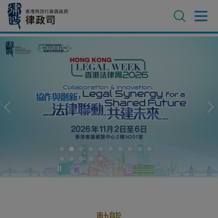
跳
至
主
內
進階搜尋
容
動態